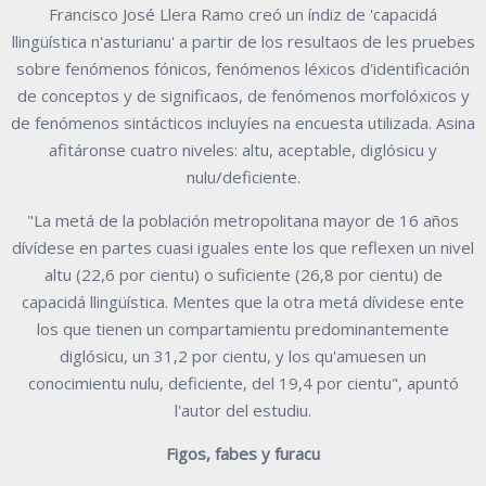
Francisco José Llera Ramo creó un índiz de 'capacidá
llingüística n'asturianu' a partir de los resultaos de les pruebes
sobre fenómenos fónicos, fenómenos léxicos d'identificación
de conceptos y de significaos, de fenómenos morfolóxicos y
de fenómenos sintácticos incluyíes na encuesta utilizada. Asina
afitáronse cuatro niveles: altu, aceptable, diglósicu y
nulu/deficiente.
"La metá de la población metropolitana mayor de 16 años
dívídese en partes cuasi iguales ente los que reflexen un nivel
altu (22,6 por cientu) o suficiente (26,8 por cientu) de
capacidá llingüística. Mentes que la otra metá dívidese ente
los que tienen un compartamientu predominantemente
diglósicu, un 31,2 por cientu, y los qu'amuesen un
conocimientu nulu, deficiente, del 19,4 por cientu", apuntó
l'autor del estudiu.
Figos, fabes y furacu