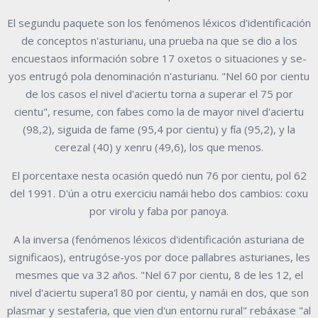
El segundu paquete son los fenómenos léxicos d'identificación
de conceptos n'asturianu, una prueba na que se dio a los
encuestaos información sobre 17 oxetos o situaciones y se-
yos entrugó pola denominación n'asturianu. "Nel 60 por cientu
de los casos el nivel d'aciertu torna a superar el 75 por
cientu", resume, con fabes como la de mayor nivel d'aciertu
(98,2), siguida de fame (95,4 por cientu) y fía (95,2), y la
cerezal (40) y xenru (49,6), los que menos.
El porcentaxe nesta ocasión quedó nun 76 por cientu, pol 62
del 1991. D'ún a otru exerciciu namái hebo dos cambios: coxu
por virolu y faba por panoya.
A la inversa (fenómenos léxicos d'identificación asturiana de
significaos), entrugóse-yos por doce pallabres asturianes, les
mesmes que va 32 años. "Nel 67 por cientu, 8 de les 12, el
nivel d'aciertu supera'l 80 por cientu, y namái en dos, que son
plasmar y sestaferia, que vien d'un entornu rural" rebáxase "al