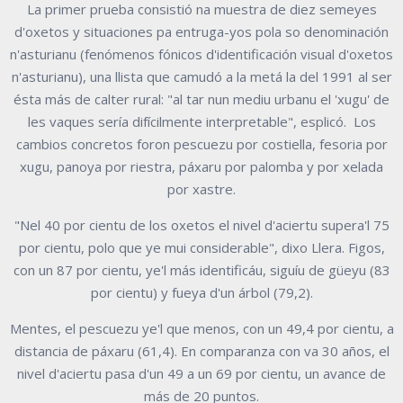
La primer prueba consistió na muestra de diez semeyes
d'oxetos y situaciones pa entruga-yos pola so denominación
n'asturianu (fenómenos fónicos d'identificación visual d'oxetos
n'asturianu), una llista que camudó a la metá la del 1991 al ser
ésta más de calter rural: "al tar nun mediu urbanu el 'xugu' de
les vaques sería difícilmente interpretable", esplicó. Los
cambios concretos foron pescuezu por costiella, fesoria por
xugu, panoya por riestra, páxaru por palomba y por xelada
por xastre.
"Nel 40 por cientu de los oxetos el nivel d'aciertu supera'l 75
por cientu, polo que ye mui considerable", dixo Llera. Figos,
con un 87 por cientu, ye'l más identificáu, siguíu de güeyu (83
por cientu) y fueya d'un árbol (79,2).
Mentes, el pescuezu ye'l que menos, con un 49,4 por cientu, a
distancia de páxaru (61,4). En comparanza con va 30 años, el
nivel d'aciertu pasa d'un 49 a un 69 por cientu, un avance de
más de 20 puntos.