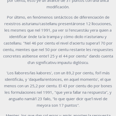
por cientu, esto ye un avance de 31 puntos con una única
modificación.
Por último, en fenómenos sintácticos de diferenciación de
rexistros asturianu/castellanu presentáronse 12 llocuciones,
les mesmes que nel 1991, pa ver si l'encuestáu yera quien a
identificar ónde ta la trampa y cómo dicilo n'asturianu y
castellanu. "Nel 46 por cientu el nivel d'aciertu supera'l 70 por
cientu, mientes que nel 50 por cientu restante les respuestes
concretes asítiense ente'l 25 y el 44 por cientu" dando cuenta
d'un significativu impautu diglósicu.
'Los llabores/las kabores', con un 89,2 por cientu, foi'l más
identificáu, y 'daquella/entonces, en aquel momento', el que
menos con un 25,2 por cientu. El 43 por cientu dio por bones
les formulaciones nel 1991, "que yera fallar na respuesta", y
anguaño namái'l 23 failo, "lo que quier dicir que'l nivel de
meyora son 17 puntos".
Mentes, los que dan col error y amás aporten la respuesta