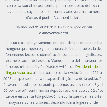
correuta son el 57 por cientu, pol 51 por cientu del 1991.
"Amás de la cayida del error hai una ameyoramientu netu
d'otros 6 puntos", comentó Llera.
Balance del 91 al 23: d'un 18 a un 20 por cientu
d'ameyoramientu
"Hai un claru ameyoramientu en toles dimensiones. Nun hai
nenguna qu'empeore y namái una caltiénse estable", la de
fenómenos léxicos d'identificación asturiana de significaos,
recampló l'autor del estudiu ‘Conocimientu del asturianu nos
ámbitos urbanos: Uviéu, Xixón y Avilés’ de l'
Academia de la
Llingua Asturiana
al facer balance de la evolución del 1991 al
2023 no que se refier a la capacidá llingüística de la población.
"L'avance mediu del conxuntu podemos asitialu ente'l 18 y el
20 por cientu", confirmó, pa depués recordar que va 22 años
túvose en cuenta tola población y equí la que vive nes trés
mayores zones urbanes, dexando fuera llugares onde