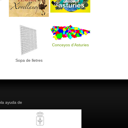
Conceyos d'Asturies
Sopa de lletres
la ayuda de