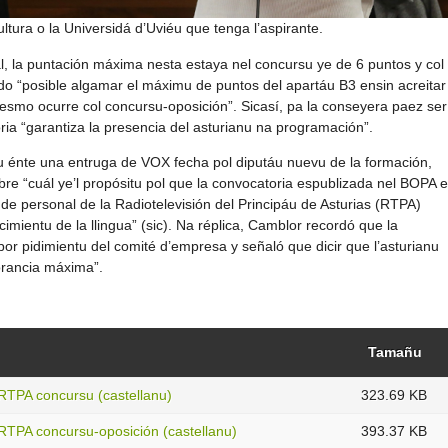
ltura o la Universidá d’Uviéu que tenga l’aspirante.
, la puntación máxima nesta estaya nel concursu ye de 6 puntos y col
ndo “posible algamar el máximu de puntos del apartáu B3 ensin acreitar
mesmo ocurre col concursu-oposición”. Sicasí, pa la conseyera paez ser
oria “garantiza la presencia del asturianu na programación”.
u énte una entruga de VOX fecha pol diputáu nuevu de la formación,
obre “cuál ye’l propósitu pol que la convocatoria espublizada nel BOPA e
 de personal de la Radiotelevisión del Principáu de Asturias (RTPA)
imientu de la llingua” (sic). Na réplica, Camblor recordó que la
por pidimientu del comité d’empresa y señaló que dicir que l’asturianu
orancia máxima”.
Tamañu
RTPA concursu (castellanu)
323.69 KB
RTPA concursu-oposición (castellanu)
393.37 KB