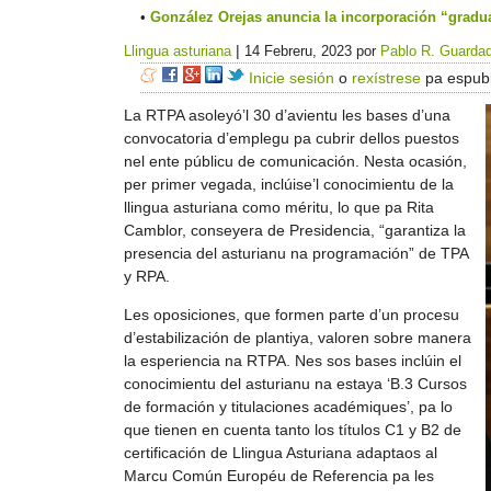
González Orejas anuncia la incorporación “gradua
|
Llingua asturiana
14 Febreru, 2023
por
Pablo R. Guarda
Inicie sesión
o
rexístrese
pa espubl
La RTPA asoleyó’l 30 d’avientu les bases d’una
convocatoria d’emplegu pa cubrir dellos puestos
nel ente públicu de comunicación. Nesta ocasión,
per primer vegada, inclúise’l conocimientu de la
llingua asturiana como méritu, lo que pa Rita
Camblor, conseyera de Presidencia, “garantiza la
presencia del asturianu na programación” de TPA
y RPA.
Les oposiciones, que formen parte d’un procesu
d’estabilización de plantiya, valoren sobre manera
la esperiencia na RTPA. Nes sos bases inclúin el
conocimientu del asturianu na estaya ‘B.3 Cursos
de formación y titulaciones académiques’, pa lo
que tienen en cuenta tanto los títulos C1 y B2 de
certificación de Llingua Asturiana adaptaos al
Marcu Común Européu de Referencia pa les