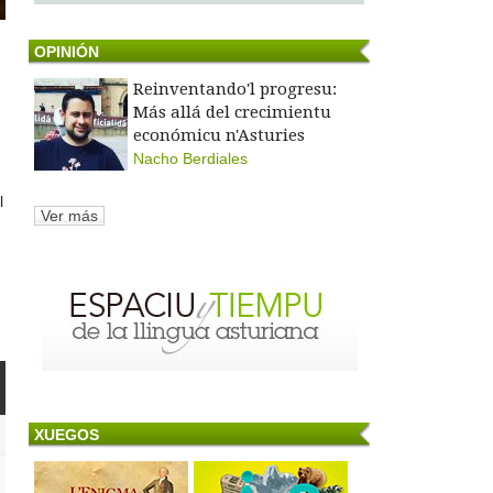
OPINIÓN
Reinventando'l progresu:
Más allá del crecimientu
económicu n'Asturies
Nacho Berdiales
l
Ver más
XUEGOS