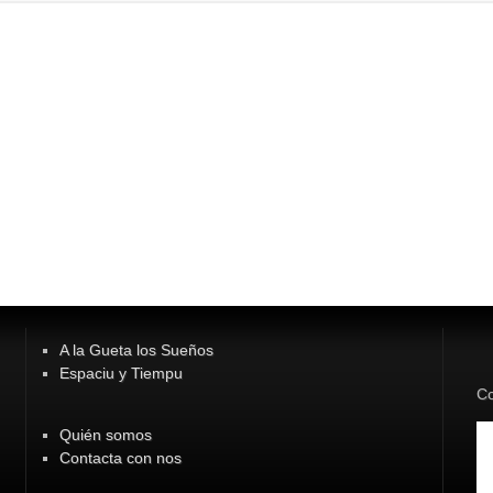
A la Gueta los Sueños
Espaciu y Tiempu
Co
Quién somos
Contacta con nos