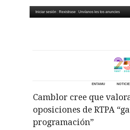
Iniciar sesión
|
Rexistrase
|
Unvíanos les tos anuncies
ENTAMU
NOTICIE
Camblor cree que valora
oposiciones de RTPA “ga
programación”