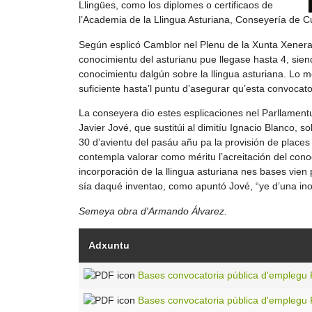
Llingües, como los diplomes o certificaos de
l’Academia de la Llingua Asturiana, Conseyería de Cu
Según esplicó Camblor nel Plenu de la Xunta Xeneral
conocimientu del asturianu pue llegase hasta 4, sie
conocimientu dalgún sobre la llingua asturiana. Lo 
suficiente hasta’l puntu d’asegurar qu’esta convocat
La conseyera dio estes esplicaciones nel Parllament
Javier Jové, que sustitúi al dimitíu Ignacio Blanco, s
30 d’avientu del pasáu añu pa la provisión de places
contempla valorar como méritu l’acreitación del conoc
incorporación de la llingua asturiana nes bases vien 
sía daqué inventao, como apuntó Jové, “ye d’una in
Semeya obra d'Armando Álvarez.
Adxuntu
Bases convocatoria pública d'emplegu 
Bases convocatoria pública d'emplegu 