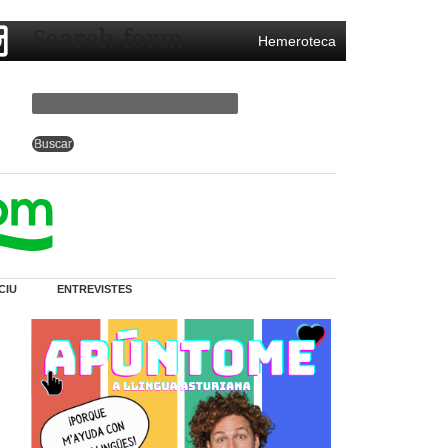
Search form
Hemeroteca
CIU
ENTREVISTES