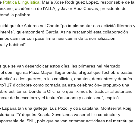
de
Política Llingüística
; María Xosé Rodríguez López, responsable de la
nzano, académicu de l’ALLA; y Javier Ruiz-Cuevas, presidente de
tomó la pallabra.
idá qu’ufre Autores nel Camín “pa implementar esa actividá lliteraria 
interés”, qu’emponderó García. Asina rescampló esta collaboración
guimos caminar con pasu firme nesi camín de la normalización;
al y habitual”.
s que se van desendolcar estos díes, les primeres nel Mercado
 el domingu na Plaza Mayor, llugar onde, al igual que l’ochobre pasáu,
 dedicáu a les guerres, a los conflictos; enantes, demientres y depués
’afitó’l 17 d’ochobre como xornada pa esta celebración– propunxo una
obre esti tema. Dende la Oficina lo que fiximos foi traducir al asturianu
axe de la escritora y el testu n’asturianu y castellanu”, esplicó.
e España tán una gallega, Luz Pozo, y otra catalana, Montserrat Roig,
sturianu. “Y depués Xosefa Xovellanos va ser el filu conductor y
responsable del SNL, polo que se van entamar actividaes nel mercáu pa