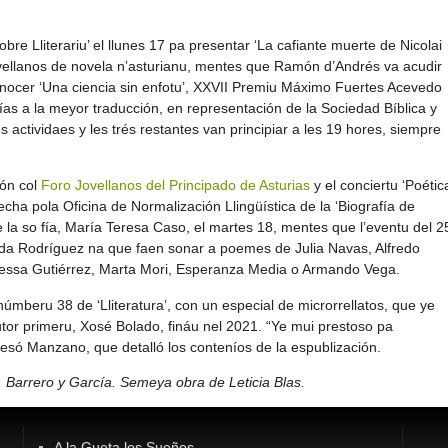
re Lliterariu’ el llunes 17 pa presentar ‘La cafiante muerte de Nicolai
ovellanos de novela n’asturianu, mentes que Ramón d’Andrés va acudir
onocer ‘Una ciencia sin enfotu’, XXVII Premiu Máximo Fuertes Acevedo
Elías a la meyor traducción, en representación de la Sociedad Bíblica y
 actividaes y les trés restantes van principiar a les 19 hores, siempre
ión col
Foro Jovellanos del Principado de Asturias
y el conciertu ‘Poétic
echa pola Oficina de Normalización Llingüística de la ‘Biografía de
 la so fía, María Teresa Caso, el martes 18, mentes que l’eventu del 2
da Rodríguez na que faen sonar a poemes de Julia Navas, Alfredo
essa Gutiérrez, Marta Mori, Esperanza Media o Armando Vega.
 númberu 38 de ‘Lliteratura’, con un especial de microrrellatos, que ye
utor primeru, Xosé Bolado, fináu nel 2021. “Ye mui prestoso pa
presó Manzano, que detalló los conteníos de la espublización.
Barrero y García. Semeya obra de Leticia Blas.
A la Gueta los Sueños