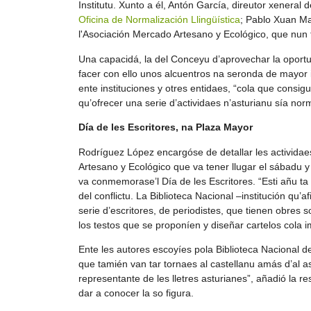
Institutu. Xunto a él, Antón García, direutor xeneral 
Oficina de Normalización Llingüística
; Pablo Xuan Ma
l'Asociación Mercado Artesano y Ecológico, que nun 
Una capacidá, la del Conceyu d’aprovechar la oportun
facer con ello unos alcuentros na seronda de mayor 
ente instituciones y otres entidaes, “cola que consi
qu’ofrecer una serie d’actividaes n’asturianu sía norm
Día de les Escritores, na Plaza Mayor
Rodríguez López encargóse de detallar les actividae
Artesano y Ecológico que va tener llugar el sábadu y
va conmemorase’l Día de les Escritores. “Esti añu ta
del conflictu. La Biblioteca Nacional –institución qu
serie d’escritores, de periodistes, que tienen obres s
los testos que se proponíen y diseñar cartelos cola im
Ente les autores escoyíes pola Biblioteca Nacional d
que tamién van tar tornaes al castellanu amás d’al a
representante de les lletres asturianes”, añadió la 
dar a conocer la so figura.