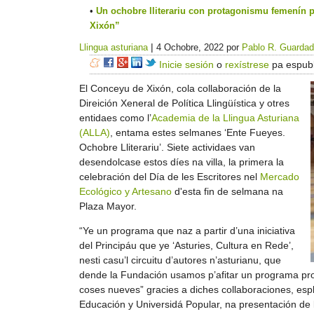
Un ochobre lliterariu con protagonismu femenín p
Xixón”
|
Llingua asturiana
4 Ochobre, 2022
por
Pablo R. Guarda
Inicie sesión
o
rexístrese
pa espubl
El Conceyu de Xixón, cola collaboración de la
Direición Xeneral de Política Llingüística y otres
entidaes como l’
Academia de la Llingua Asturiana
(ALLA)
, entama estes selmanes ‘Ente Fueyes.
Ochobre Lliterariu’. Siete actividaes van
desendolcase estos díes na villa, la primera la
celebración del Día de les Escritores nel
Mercado
Ecológico y Artesano
d'esta fin de selmana na
Plaza Mayor.
“Ye un programa que naz a partir d’una iniciativa
del Principáu que ye ‘Asturies, Cultura en Rede’,
nesti casu’l circuitu d’autores n’asturianu, que
dende la Fundación usamos p’afitar un programa prop
coses nueves” gracies a diches collaboraciones, espl
Educación y Universidá Popular, na presentación de 