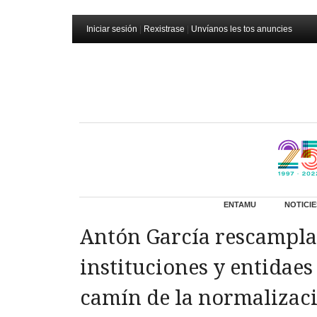
Iniciar sesión
|
Rexistrase
|
Unvíanos les tos anuncies
ENTAMU
NOTICIE
Antón García rescampla
instituciones y entidae
camín de la normalizac