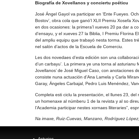
Biografía de Xovellanos y conciertu poéticu
José Ángel Gayol va participar en ‘Ente Fueyes. Ochob
Bostov’, obra cola que ganó’l XLII Premiu Xosefa X
en dos ocasiones: la primera’l xueves 20 pa dar a c
d'ensayu, y el xueves 27 la Biblia, I Premiu Florina 
del ampliu equipu que trabayó nesta torma. Estes trés
nel salón d’actos de la Escuela de Comerciu.
Les dos novedaes d’esta edición son una collaborac
d’un carbayu’. La primera ye una torna al asturianu f
Jovellanos’ de José Miguel Caso, con anotaciones de
consiste nuna actuación d’Ana Lamela y Carla Miran
Garay, Ángeles Carbajal, Pedro Luis Menéndez, Van
Completa esti ciclu la presentación, el llunes 23, del
un homenaxe al númberu 1 de la revista y al so dire
l’Academia participar nestes xornaes lliteraries”, es
Na imaxe, Ruiz-Cuevas, Manzano, Rodríguez López, 
Asturies