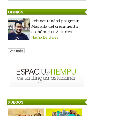
OPINIÓN
Reinventando'l progresu:
y
Más allá del crecimientu
económicu n'Asturies
Nacho Berdiales
Ver más
XUEGOS