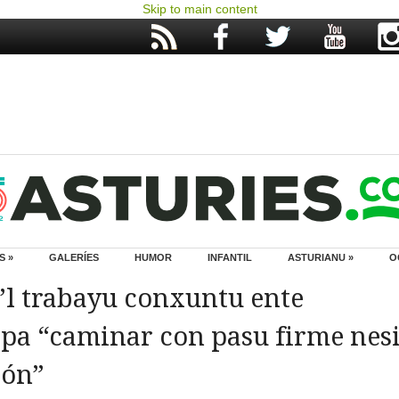
Skip to main content
S »
GALERÍES
HUMOR
INFANTIL
ASTURIANU »
O
’l trabayu conxuntu ente
s pa “caminar con pasu firme nes
ión”