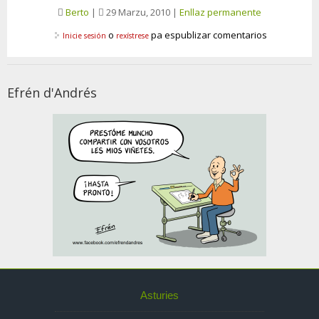
Berto
|
29 Marzu, 2010
|
Enllaz permanente
o
pa espublizar comentarios
Inicie sesión
rexístrese
Efrén d'Andrés
Asturies