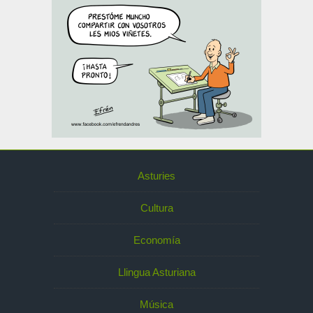
Asturies
Cultura
Economía
Llingua Asturiana
Música