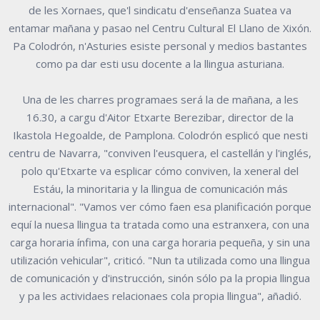
de les Xornaes, que'l sindicatu d'enseñanza Suatea va
entamar mañana y pasao nel Centru Cultural El Llano de Xixón.
Pa Colodrón, n'Asturies esiste personal y medios bastantes
como pa dar esti usu docente a la llingua asturiana.
Una de les charres programaes será la de mañana, a les
16.30, a cargu d'Aitor Etxarte Berezibar, director de la
Ikastola Hegoalde, de Pamplona. Colodrón esplicó que nesti
centru de Navarra, "conviven l'eusquera, el castellán y l'inglés,
polo qu'Etxarte va esplicar cómo conviven, la xeneral del
Estáu, la minoritaria y la llingua de comunicación más
internacional". "Vamos ver cómo faen esa planificación porque
equí la nuesa llingua ta tratada como una estranxera, con una
carga horaria ínfima, con una carga horaria pequeña, y sin una
utilización vehicular", criticó. "Nun ta utilizada como una llingua
de comunicación y d'instrucción, sinón sólo pa la propia llingua
y pa les actividaes relacionaes cola propia llingua", añadió.