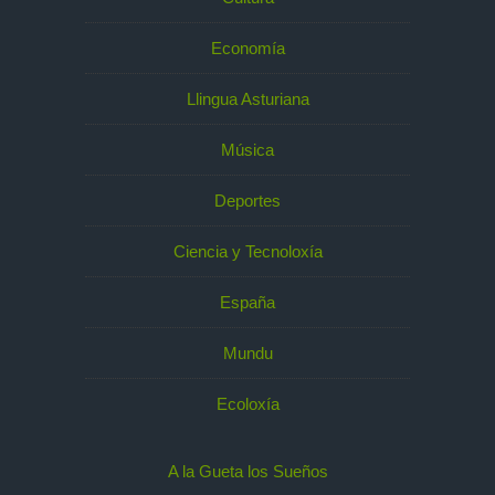
Economía
Llingua Asturiana
Música
Deportes
Ciencia y Tecnoloxía
España
Mundu
Ecoloxía
A la Gueta los Sueños