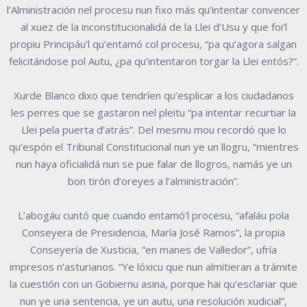
l’Alministración nel procesu nun fixo más qu'intentar convencer
al xuez de la inconstitucionalidá de la Llei d’Usu y que foi’l
propiu Principáu’l qu’entamó col procesu, “pa qu’agora salgan
felicitándose pol Autu, ¿pa qu’intentaron torgar la Llei entós?”.
Xurde Blanco dixo que tendríen qu’esplicar a los ciudadanos
les perres que se gastaron nel pleitu “pa intentar recurtiar la
Llei pela puerta d’atrás”. Del mesmu mou recordó que lo
qu’espón el Tribunal Constitucional nun ye un llogru, “mientres
nun haya oficialidá nun se pue falar de llogros, namás ye un
bon tirón d’oreyes a l’alministración”.
L’abogáu cuntó que cuando entamó’l procesu, “afaláu pola
Conseyera de Presidencia, María José Ramos”, la propia
Conseyería de Xusticia, “en manes de Valledor”, ufría
impresos n’asturianos. “Ye lóxicu que nun almitieran a trámite
la cuestión con un Gobiernu asina, porque hai qu’esclariar que
nun ye una sentencia, ye un autu, una resolución xudicial”,