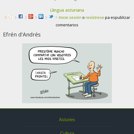
Llingua asturiana
Inicie sesión
o
rexístrese
pa espublizar
comentarios
Efrén d'Andrés
Asturies
Cultura