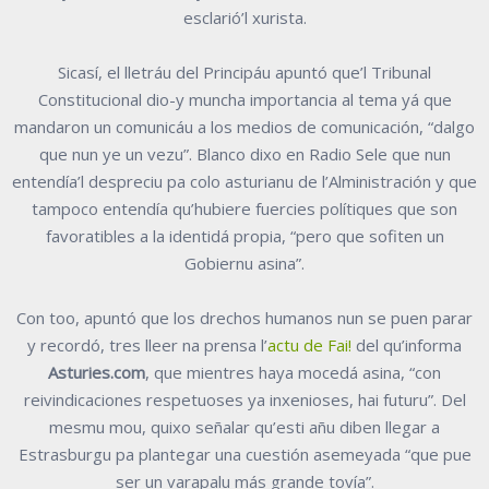
esclarió’l xurista.
Sicasí, el lletráu del Principáu apuntó que’l Tribunal
Constitucional dio-y muncha importancia al tema yá que
mandaron un comunicáu a los medios de comunicación, “dalgo
que nun ye un vezu”. Blanco dixo en Radio Sele que nun
entendía’l despreciu pa colo asturianu de l’Alministración y que
tampoco entendía qu’hubiere fuercies polítiques que son
favoratibles a la identidá propia, “pero que sofiten un
Gobiernu asina”.
Con too, apuntó que los drechos humanos nun se puen parar
y recordó, tres lleer na prensa l’
actu de Fai!
del qu’informa
Asturies.com
, que mientres haya mocedá asina, “con
reivindicaciones respetuoses ya inxenioses, hai futuru”. Del
mesmu mou, quixo señalar qu’esti añu diben llegar a
Estrasburgu pa plantegar una cuestión asemeyada “que pue
ser un varapalu más grande tovía”.