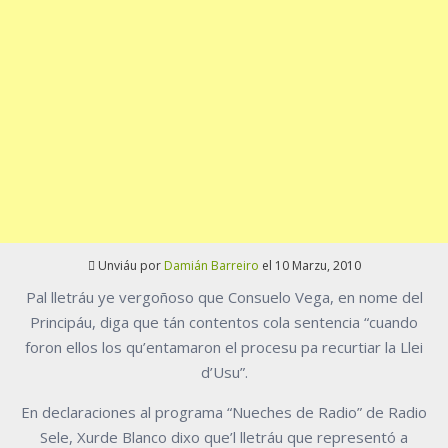
Unviáu por
Damián Barreiro
el 10 Marzu, 2010
Pal lletráu ye vergoñoso que Consuelo Vega, en nome del
Principáu, diga que tán contentos cola sentencia “cuando
foron ellos los qu’entamaron el procesu pa recurtiar la Llei
d’Usu”.
En declaraciones al programa “Nueches de Radio” de Radio
Sele, Xurde Blanco dixo que’l lletráu que representó a