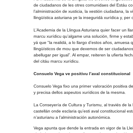
de ciudadanos de les otres comunidaes del Estáu con
l’alministración de xusticia, la xestión ciudadana, la v
llingüística asturiana ye la inseguridá xurídica y, per
L’Academia de la Llingua Asturiana quier facer un ll
marcu xurídicu qu’algame una solución, firme y establ
yá que “la realidá, a lo llargo d’estos años, amuesa 
llingüísticos de mou que dexemos de ser ciudadanos
abellugar per igual”. Al empar, reiteren la ufierta fe
del citáu marcu xurídicu.
Consuelo Vega ve positivu l’aval constitucional
Consuelo Vega fixo una primer valoración positiva del
y precisa dellos aspeutos xurídicos de la mesma.
La Conseyería de Cultura y Turismu, al traviés de la 
castellán onde esclaria qu’esti aval constitucional e
n’asturianu a l’alministración autonómica.
Vega apunta que dende la entrada en vigor de la Llei,