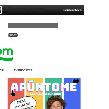
Search form
Hemeroteca
CIU
ENTREVISTES