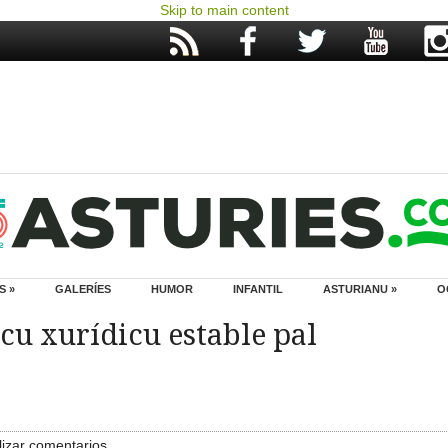
Skip to main content
S »
GALERÍES
HUMOR
INFANTIL
ASTURIANU »
O
u xurídicu estable pal
izar comentarios