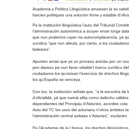
Academia y Política Llingüística amuesen la so satisf
fuecies polítiques una solución firme y estable d’ofici
Pa la institución llingüística l’autu del Tribunal Const
l’alministración autonómica a acoyer ensin torga dal
que nun podemos cayer na autocomplacencia, yá que 
xurídica “que nun afeuta, por ciertu, a los ciudadan
baleares”.
Apunten amás que ye un procesu aniciáu por un ciud
pon davezu pa nun facer vidable’l marcu xurídicu de
ciudadanos los qu’esixan l’exerciciu de drechos llingü
los qu’España se venceya.
Con too, la institución señala que, “a la escontra de
d’oficialidá, yá que namái afita como dafechu válidos
dependientes del Principáu d’Asturies, acordies cola l
Autu del TC los usos del asturianu n’otros ámbitos 
l’alministración central asitiaes n’Asturies”, esclarien.
Pa l’Academia de la Llingua, los drechos llingüístic