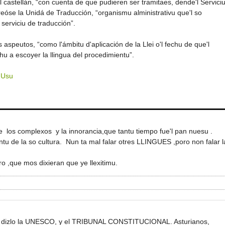
l castellán, “con cuenta de que pudieren ser tramitaes, dende'l Servici
creóse la Unidá de Traducción, “organismu alministrativu que'l so
serviciu de traducción”.
aspeutos, “como l'ámbitu d'aplicación de la Llei o'l fechu de que'l
hu a escoyer la llingua del procedimientu”.
d'Usu
te los complexos y la innorancia,que tantu tiempo fue'l pan nuesu .
u de la so cultura. Nun ta mal falar otres LLINGUES ,poro non falar l
ro ,que mos dixieran que ye llexitimu.
s, dizlo la UNESCO, y el TRIBUNAL CONSTITUCIONAL. Asturianos,