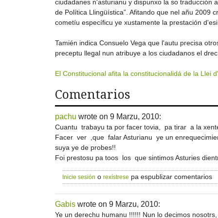
ciudadanes n'asturianu y dispunxo la so traducción a
de Política Llingüística”. Afitando que nel añu 2009 
cometíu específicu ye xustamente la prestación d'esi 
Tamién indica Consuelo Vega que l'autu precisa otros 
preceptu llegal nun atribuye a los ciudadanos el drec
El Constitucional afita la constitucionalidá de la Llei 
Comentarios
pachu
wrote on
9 Marzu, 2010
:
Cuantu trabayu ta por facer tovia, pa tirar a la xen
Facer ver ,que falar Asturianu ye un enrequecimient
suya ye de probes!!
Foi prestosu pa toos los que sintimos Asturies dient
o
pa espublizar comentarios
Inicie sesión
rexístrese
Gabis
wrote on
9 Marzu, 2010
:
Ye un derechu humanu !!!!!! Nun lo decimos nosotr