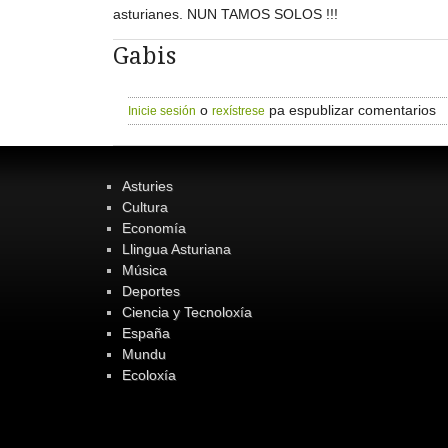
asturianes. NUN TAMOS SOLOS !!!
Gabis
o
pa espublizar comentarios
Inicie sesión
rexístrese
Asturies
Cultura
Economía
Llingua Asturiana
Música
Deportes
Ciencia y Tecnoloxía
España
Mundu
Ecoloxía