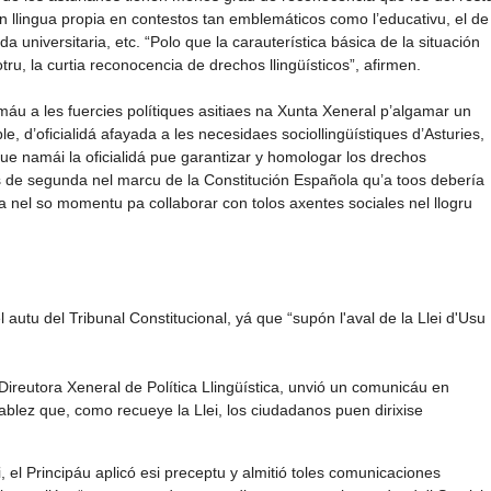
 llingua propia en contestos tan emblemáticos como l’educativu, el de
ida universitaria, etc. “Polo que la carauterística básica de la situación
 otru, la curtia reconocencia de drechos llingüísticos”, afirmen.
amáu a les fuercies polítiques asitiaes na Xunta Xeneral p’algamar un
e, d’oficialidá afayada a les necesidaes sociollingüístiques d’Asturies,
que namái la oficialidá pue garantizar y homologar los drechos
 de segunda nel marcu de la Constitución Española qu’a toos debería
cha nel so momentu pa collaborar con tolos axentes sociales nel llogru
 autu del Tribunal Constitucional, yá que “supón l'aval de la Llei d'Usu
Direutora Xeneral de Política Llingüística, unvió un comunicáu en
stablez que, como recueye la Llei, los ciudadanos puen dirixise
 el Principáu aplicó esi preceptu y almitió toles comunicaciones