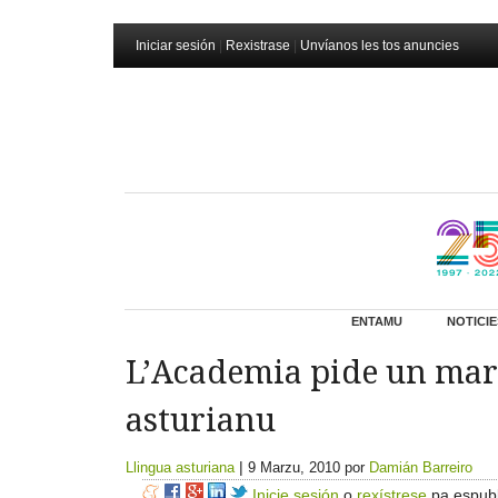
Iniciar sesión
|
Rexistrase
|
Unvíanos les tos anuncies
ENTAMU
NOTICIE
L’Academia pide un marc
asturianu
|
Llingua asturiana
9 Marzu, 2010
por
Damián Barreiro
Inicie sesión
o
rexístrese
pa espubl