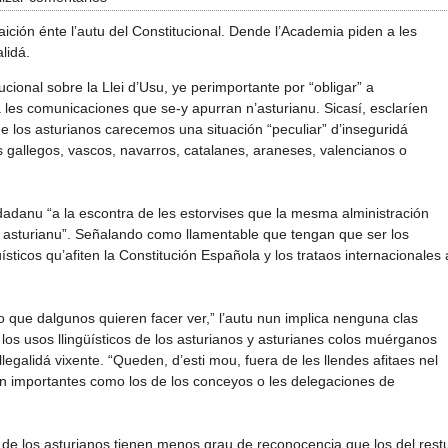
aición énte l’autu del Constitucional. Dende l’Academia piden a les
alidá.
itucional sobre la Llei d’Usu, ye perimportante por “obligar” a
a les comunicaciones que se-y apurran n’asturianu. Sicasí, esclaríen
los asturianos carecemos una situación “peculiar” d’inseguridá
os gallegos, vascos, navarros, catalanes, araneses, valencianos o
adanu “a la escontra de les estorvises que la mesma alministración
l asturianu”. Señalando como llamentable que tengan que ser los
ísticos qu’afiten la Constitución Española y los trataos internacionales 
 lo que dalgunos quieren facer ver,” l’autu nun implica nenguna clas
 los usos llingüísticos de los asturianos y asturianes colos muérganos
legalidá vixente. “Queden, d’esti mou, fuera de les llendes afitaes nel
tan importantes como los de los conceyos o les delegaciones de
os de los asturianos tienen menos grau de reconocencia que los del rest