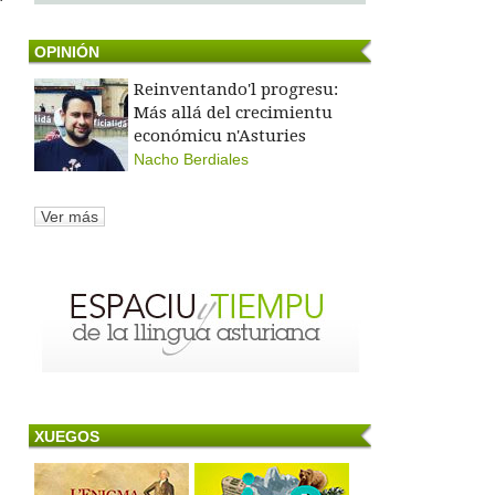
OPINIÓN
Reinventando'l progresu:
Más allá del crecimientu
económicu n'Asturies
Nacho Berdiales
Ver más
XUEGOS