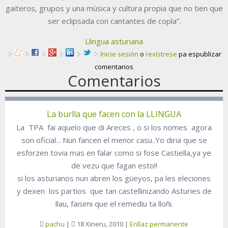
gaiteros, grupos y una música y cultura propia que no tien que
ser eclipsada con cantantes de copla”.
Llingua asturiana
Inicie sesión
o
rexístrese
pa espublizar
comentarios
Comentarios
La burlla que facen con la LLINGUA
La TPA fai aquelo que di Areces , o si los nomes agora
son oficial... Nun fancen el menor casu..Yo diria que se
esforzen tovia mas en falar como si fose Castiella,ya ye
de vezu que fagan esto!!
si los asturianos nun abren los güeyos, pa les eleciones
y dexen los partios que tan castellinizando Asturies de
llau, faisimi que el remediu ta lloñi.
pachu
|
18 Xineru, 2010
|
Enllaz permanente