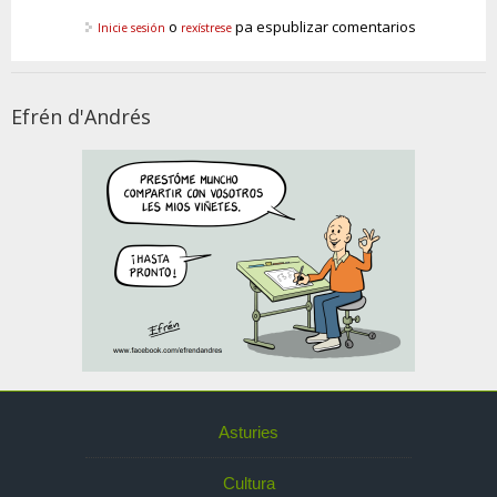
o
pa espublizar comentarios
Inicie sesión
rexístrese
Efrén d'Andrés
Asturies
Cultura