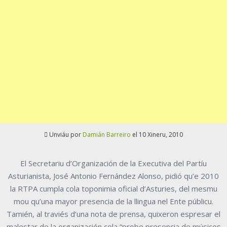
Unviáu por
Damián Barreiro
el 10 Xineru, 2010
El Secretariu d’Organización de la Executiva del Partíu
Asturianista, José Antonio Fernández Alonso, pidió qu’e 2010
la RTPA cumpla cola toponimia oficial d’Asturies, del mesmu
mou qu’una mayor presencia de la llingua nel Ente públicu.
Tamién, al traviés d’una nota de prensa, quixeron espresar el
malestar de la organización cola “probe presencia de músicos