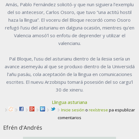
Amás, Pablo Fernández solicitó-y que nun siguiera l’exemplu
del so antecesor, Carlos Osoro, que tuvo “una actitú hostil
haza la llingua”. El voceru del Bloque recordó como Osoro
refugó l’usu del asturianu en dalguna ocasión, mientres qu’en
Valencia amosó’l so enfotu de deprender y utilizar el
valencianu.
Pal Bloque, l’usu del asturianu dientro de la ilesia sería un
avance asemeyáu al que se produxo dientro de la Universidá
l’añu pasáu, cola aceptación de la llingua en comunicaciones
escrites. El nuevu Arzobispu tomará posesión del so cargu’l
30 de xineru.
Llingua asturiana
Inicie sesión
o
rexístrese
pa espublizar
comentarios
Efrén d'Andrés