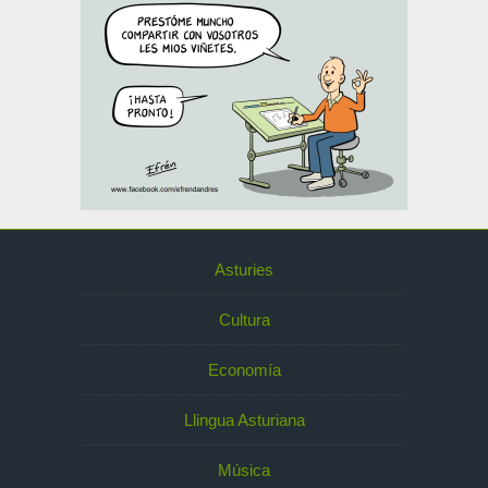
Asturies
Cultura
Economía
Llingua Asturiana
Música