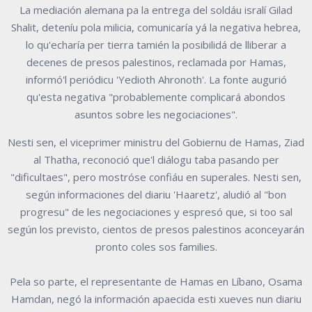
La mediación alemana pa la entrega del soldáu isralí Gilad
Shalit, deteníu pola milicia, comunicaría yá la negativa hebrea,
lo qu'echaría per tierra tamién la posibilidá de lliberar a
decenes de presos palestinos, reclamada por Hamas,
informó'l periódicu 'Yedioth Ahronoth'. La fonte augurió
qu'esta negativa "probablemente complicará abondos
asuntos sobre les negociaciones".
Nesti sen, el viceprimer ministru del Gobiernu de Hamas, Ziad
al Thatha, reconoció que'l diálogu taba pasando per
"dificultaes", pero mostróse confiáu en superales. Nesti sen,
según informaciones del diariu 'Haaretz', aludió al "bon
progresu" de les negociaciones y espresó que, si too sal
según los previsto, cientos de presos palestinos aconceyarán
pronto coles sos families.
Pela so parte, el representante de Hamas en Líbano, Osama
Hamdan, negó la información apaecida esti xueves nun diariu