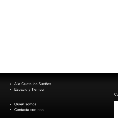
A la Gueta los Sueños
Espaciu y Tiempu
Co
Quién somos
Contacta con nos