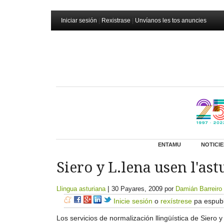
Iniciar sesión
|
Rexistrase
|
Unvíanos les tos anuncies
ENTAMU
NOTICIE
Siero y L.lena usen l'a
|
Llingua asturiana
30 Payares, 2009
por
Damián Barreiro
Inicie sesión
o
rexístrese
pa espubl
Los servicios de normalización llingüística de Siero 