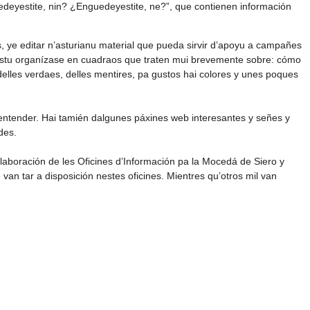
edeyestite, nin? ¿Enguedeyestite, ne?”, que contienen información
, ye editar n’asturianu material que pueda sirvir d’apoyu a campañes
estu organízase en cuadraos que traten mui brevemente sobre: cómo
 delles verdaes, delles mentires, pa gustos hai colores y unes poques
d’entender. Hai tamién dalgunes páxines web interesantes y señes y
des.
laboración de les Oficines d’Información pa la Mocedá de Siero y
van tar a disposición nestes oficines. Mientres qu’otros mil van