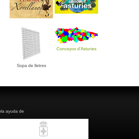
Conceyos d'Asturies
Sopa de lletres
la ayuda de