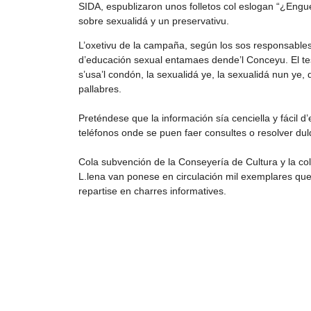
SIDA, espublizaron unos folletos col eslogan “¿Engu
sobre sexualidá y un preservativu.
L’oxetivu de la campaña, según los sos responsables
d’educación sexual entamaes dende’l Conceyu. El t
s’usa’l condón, la sexualidá ye, la sexualidá nun ye,
pallabres.
Preténdese que la información sía cenciella y fácil 
teléfonos onde se puen faer consultes o resolver dul
Cola subvención de la Conseyería de Cultura y la col
L.lena van ponese en circulación mil exemplares que 
repartise en charres informatives.