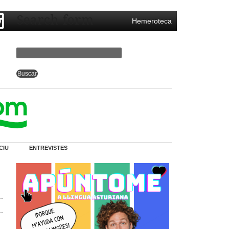
Search form
Hemeroteca
CIU
ENTREVISTES