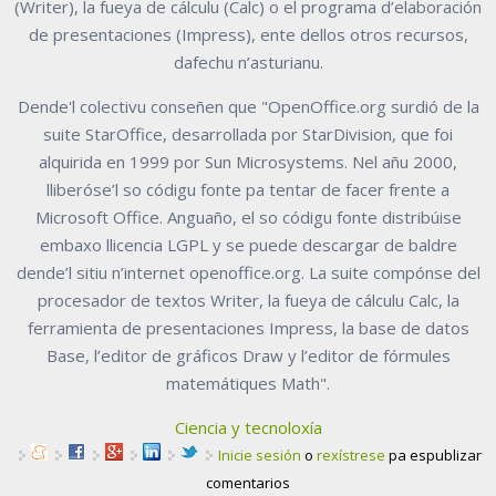
(Writer), la fueya de cálculu (Calc) o el programa d’elaboración
de presentaciones (Impress), ente dellos otros recursos,
dafechu n’asturianu.
Dende'l colectivu conseñen que "OpenOffice.org surdió de la
suite StarOffice, desarrollada por StarDivision, que foi
alquirida en 1999 por Sun Microsystems. Nel añu 2000,
lliberóse’l so códigu fonte pa tentar de facer frente a
Microsoft Office. Anguaño, el so códigu fonte distribúise
embaxo llicencia LGPL y se puede descargar de baldre
dende’l sitiu n’internet openoffice.org. La suite compónse del
procesador de textos Writer, la fueya de cálculu Calc, la
ferramienta de presentaciones Impress, la base de datos
Base, l’editor de gráficos Draw y l’editor de fórmules
matemátiques Math".
Ciencia y tecnoloxía
Inicie sesión
o
rexístrese
pa espublizar
comentarios