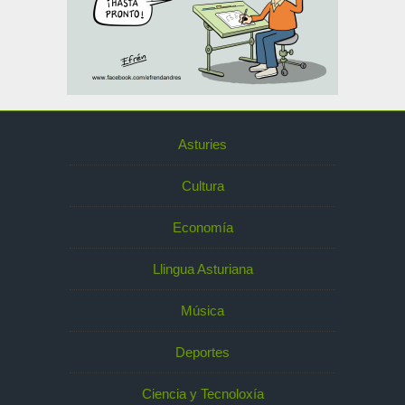
Asturies
Cultura
Economía
Llingua Asturiana
Música
Deportes
Ciencia y Tecnoloxía