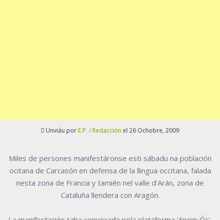
Unviáu por
E.P. / Redacción
el 26 Ochobre, 2009
Miles de persones manifestáronse esti sábadu na población
ocitana de Carcasón en defensa de la llingua occitana, falada
nesta zona de Francia y tamién nel valle d'Arán, zona de
Cataluña llendera con Aragón.
La manifestación taba convocada pola plataforma 'Anem Óc',