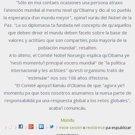
"Sólo en mui contaes ocasiones una persona atraxo
l'atención mundial al mesmu nivel qu'Obama y dio al so pueblu
la esperanza d'un mundu meyor", opina'l xuráu del Nobel de la
Paz. "La so diplomacia ta fundada nel conceptu de qu'aquellos
que deben dirixir el mundu deben facelo sobre la base de
valores y actitúes que son compartíes pola mayoría de la
población mundial", resalten.
A lo último, el Comité Nobel Noruego esplica qu'Obama ye
"nesti momentu'l principal voceru mundial" de "la política
internacional y les actitúes" qu'esti organismu trató de
"estimular" nos sos 108 años d'historia.
"El Comité apoya'l llamáu d'Obama de que "agora ye'l
momentu pa que toos nosotros asumamos la nuesa parte de
responsabilidá pa una respuesta global a los retos globales",
acaba'l comunicáu.
Mundu
Inicie sesión
o
rexístrese
pa espublizar