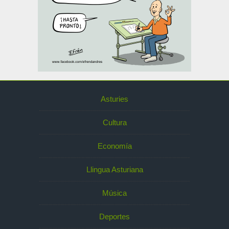
Asturies
Cultura
Economía
Llingua Asturiana
Música
Deportes