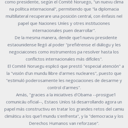
como presidente, según el Comité Noruego, "un nuevu clima
na política internacional", permitiendo que "la diplomacia
multillateral recuperare una posición central, con énfasis nel
papel que Naciones Uníes y otres instituciones
internacionales puen dearrollar".
De la mesma manera, dende que'l nuevu presidente
estaounidense llegó al poder "prefiérense el diálogu y les
negociaicones como instrumentos pa resolver hasta los
conflictos internacionales más difíciles".
El Comité Noruegu esplicó que prestó "especial atención" a
la "visión d'un mundu llibre d'armes nucleares", puesto que
"estimuló poderosamente les negociaciones de desarme y
control d'armes".
Amás, "gracies a la iniciatives d'Obama --prosigue'l
comunicáu oficial--, Estaos Uníos tá desarrollando agora un
papel más constructivu en tratar los grandes retos del camiu
climáticu a los que'l mundu s'enfrenta", y la "democracia y los
Derechos Humanos van reforzase".