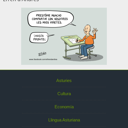
Asturies
Cultura
Economía
Llingua Asturiana