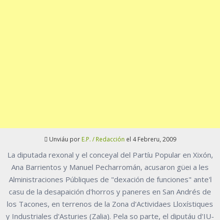
Unviáu por
E.P. / Redacción
el 4 Febreru, 2009
La diputada rexonal y el conceyal del Partíu Popular en Xixón,
Ana Barrientos y Manuel Pecharromán, acusaron güei a les
Alministraciones Públiques de "dexación de funciones" ante'l
casu de la desapaición d'horros y paneres en San Andrés de
los Tacones, en terrenos de la Zona d'Actividaes Lloxístiques
y Industriales d'Asturies (Zalia). Pela so parte, el diputáu d'IU-