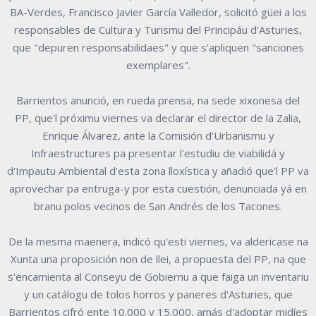
BA-Verdes, Francisco Javier García Valledor, solicitó güei a los
responsables de Cultura y Turismu del Principáu d'Asturies,
que "depuren responsabilidaes" y que s'apliquen "sanciones
exemplares".
Barrientos anunció, en rueda prensa, na sede xixonesa del
PP, que'l próximu viernes va declarar el director de la Zalia,
Enrique Álvarez, ante la Comisión d'Urbanismu y
Infraestructures pa presentar l'estudiu de viabilidá y
d'Impautu Ambiental d'esta zona lloxística y añadió que'l PP va
aprovechar pa entruga-y por esta cuestión, denunciada yá en
branu polos vecinos de San Andrés de los Tacones.
De la mesma maenera, indicó qu'esti viernes, va aldericase na
Xunta una proposición non de llei, a propuesta del PP, na que
s'encamienta al Conseyu de Gobiernu a que faiga un inventariu
y un catálogu de tolos horros y paneres d'Asturies, que
Barrientos cifró ente 10.000 y 15.000, amás d'adoptar midíes