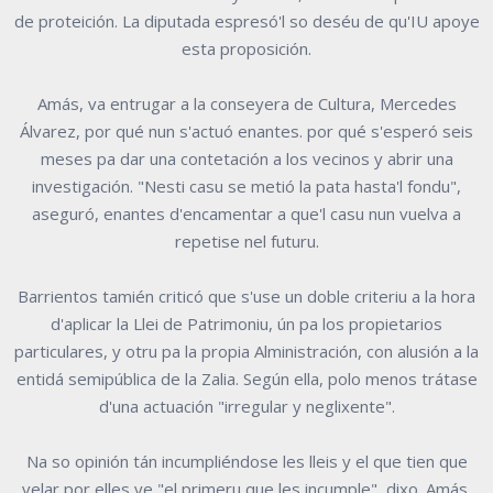
de proteición. La diputada espresó'l so deséu de qu'IU apoye
esta proposición.
Amás, va entrugar a la conseyera de Cultura, Mercedes
Álvarez, por qué nun s'actuó enantes. por qué s'esperó seis
meses pa dar una contetación a los vecinos y abrir una
investigación. "Nesti casu se metió la pata hasta'l fondu",
aseguró, enantes d'encamentar a que'l casu nun vuelva a
repetise nel futuru.
Barrientos tamién criticó que s'use un doble criteriu a la hora
d'aplicar la Llei de Patrimoniu, ún pa los propietarios
particulares, y otru pa la propia Alministración, con alusión a la
entidá semipública de la Zalia. Según ella, polo menos trátase
d'una actuación "irregular y neglixente".
Na so opinión tán incumpliéndose les lleis y el que tien que
velar por elles ye "el primeru que les incumple", dixo. Amás,