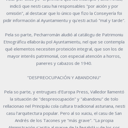
indicó que nesti casu hai responsables "por aición y por
omisión", al destacar que lo único que fizo la Conseyería foi
pidir información al Ayuntamientu y qu'esti actuó "mal y tarde".
Pela so parte, Pecharromán aludió al catálogu de Patrimoniu
Etnográficu ellaboráu pol Ayuntamientu, nel que se contempla
qué elementos necesiten proteición integral, que son los de
mayor interés patrimonial, con especial atención a horros,
paneres y cabazos de 1940.
"DESPREOCUPACIÓN Y ABANDONU"
Pela so parte, y entrugues d'Europa Press, Valledor llamentó
la situación de "despreocupación" y "abandonu" de tolo
rellacionao nel Principáu cola cultura tradicional asturiana, nesti
casu l'arquitectura popular. Pero al so xuiciu, el casu de San
Andrés de los Tacones ye "más grave". "La propia
Alministración s'asitia al marxe de la llegalidá y de los sos