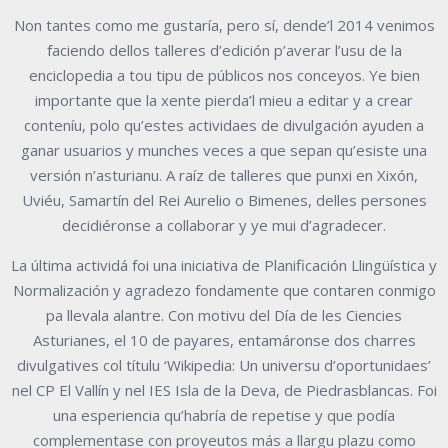
Non tantes como me gustaría, pero sí, dende’l 2014 venimos
faciendo dellos talleres d’edición p’averar l’usu de la
enciclopedia a tou tipu de públicos nos conceyos. Ye bien
importante que la xente pierda’l mieu a editar y a crear
conteníu, polo qu’estes actividaes de divulgación ayuden a
ganar usuarios y munches veces a que sepan qu’esiste una
versión n’asturianu. A raíz de talleres que punxi en Xixón,
Uviéu, Samartín del Rei Aurelio o Bimenes, delles persones
decidiéronse a collaborar y ye mui d’agradecer.
La última actividá foi una iniciativa de Planificación Llingüística y
Normalización y agradezo fondamente que contaren conmigo
pa llevala alantre. Con motivu del Día de les Ciencies
Asturianes, el 10 de payares, entamáronse dos charres
divulgatives col títulu ‘Wikipedia: Un universu d’oportunidaes’
nel CP El Vallín y nel IES Isla de la Deva, de Piedrasblancas. Foi
una esperiencia qu’habría de repetise y que podía
complementase con proyeutos más a llargu plazu como