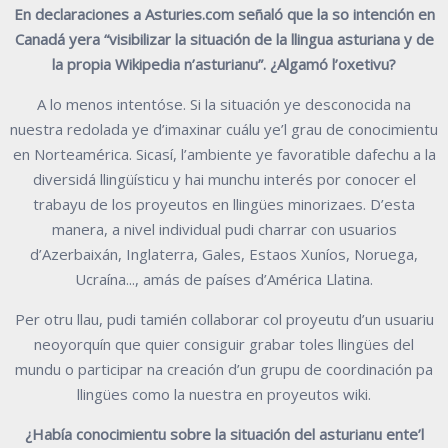
En declaraciones a Asturies.com señaló que la so intención en
Canadá yera “visibilizar la situación de la llingua asturiana y de
la propia Wikipedia n’asturianu”. ¿Algamó l’oxetivu?
A lo menos intentóse. Si la situación ye desconocida na
nuestra redolada ye d’imaxinar cuálu ye’l grau de conocimientu
en Norteamérica. Sicasí, l’ambiente ye favoratible dafechu a la
diversidá llingüísticu y hai munchu interés por conocer el
trabayu de los proyeutos en llingües minorizaes. D’esta
manera, a nivel individual pudi charrar con usuarios
d’Azerbaixán, Inglaterra, Gales, Estaos Xuníos, Noruega,
Ucraína..., amás de países d’América Llatina.
Per otru llau, pudi tamién collaborar col proyeutu d’un usuariu
neoyorquín que quier consiguir grabar toles llingües del
mundu o participar na creación d’un grupu de coordinación pa
llingües como la nuestra en proyeutos wiki.
¿Había conocimientu sobre la situación del asturianu ente’l