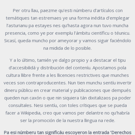
Per otru llau, paezme qu’esti númberu d’artículos con
temátiques tan estremaes ye una forma inédita d’emplegar
l’asturianu pa estayes nes qu’hasta agora nun tuvo muncha
presencia, como ye por exemplu l’ámbitu científicu o téunicu.
Sicasí, queda muncho por ameyorar y vamos siguir faciéndolo
na midida de lo posible.
Y a lo último, tamién ye dalgo propio y a destacar el tipu
d’accesibilidá y distribución del conteníu. Apostamos pola
cultura llibre frente a les llicencies restrictives que munches
veces son contraproducentes. Nun tien munchu sentíu invertir
dineru públicu en crear material y publicaciones que dempués
queden nun caxón o que nin siquiera tán dixitalizaos pa poder
consultales. Nesi sentíu, con toles crítiques que se pueda
facer a Wikipedia, creo que vamos per delantre no qu’habría
ser la promoción de la nuestra llingua na rede.
Pa esi númberu tan significáu escoyeron la entrada ‘Derechos