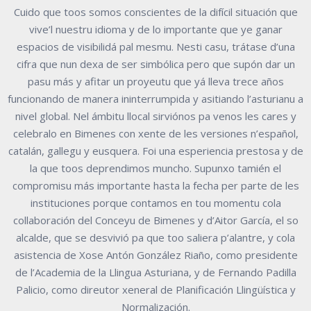
Cuido que toos somos conscientes de la difícil situación que
vive’l nuestru idioma y de lo importante que ye ganar
espacios de visibilidá pal mesmu. Nesti casu, trátase d’una
cifra que nun dexa de ser simbólica pero que supón dar un
pasu más y afitar un proyeutu que yá lleva trece años
funcionando de manera ininterrumpida y asitiando l’asturianu a
nivel global. Nel ámbitu llocal sirviónos pa venos les cares y
celebralo en Bimenes con xente de les versiones n’español,
catalán, gallegu y eusquera. Foi una esperiencia prestosa y de
la que toos deprendimos muncho. Supunxo tamién el
compromisu más importante hasta la fecha per parte de les
instituciones porque contamos en tou momentu cola
collaboración del Conceyu de Bimenes y d’Aitor García, el so
alcalde, que se desvivió pa que too saliera p’alantre, y cola
asistencia de Xose Antón González Riaño, como presidente
de l’Academia de la Llingua Asturiana, y de Fernando Padilla
Palicio, como direutor xeneral de Planificación Llingüística y
Normalización.