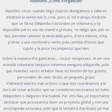
voluntario. ¿Cómo s’organicen?
Munches veces cuando faigo charres divulgatives o talleres
d’edición la xente nun lo cree, pero sí, tol trabayu d’edición
que se fai na Wikipedia n’asturianu ye voluntariu y ta
disponible pal so usu de manera gratuita. Ye dalgo que, per un
llau, permite caltener la neutralidá pero, d’otra miente, echa
p’atrás a una montonera xente pola cantidá d’hores que
supón y la poca ‘recompensa’ que tien.
Sobre la manera d’organizanos..., va por temporaes. Al ser una
actividá voluntaria tampoco tenemos nenguna obligación, polo
que munches veces el llabor faise en función de los gustos
personales de caún. Sicasí, un pequeñu grupu
d’alministradores más activos sí que nos coordinamos a la
hora de crear artículos que se consideren necesarios en toles
Wikipedies o dalgunos d’actualidá. Per otru llau, ye importante
destacar que procuramos facer un proyeutu global y non una
enciclopedia asturiana, polo que la temática d’artículos ye mui