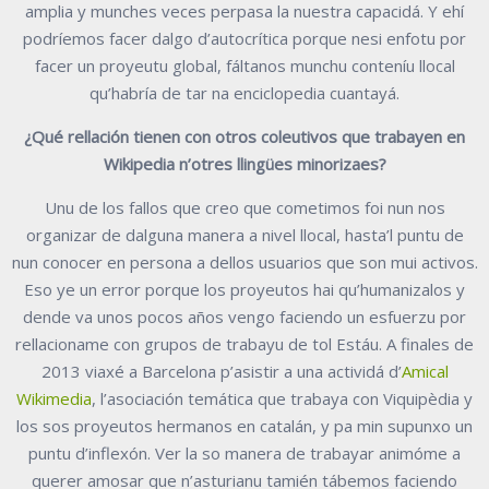
amplia y munches veces perpasa la nuestra capacidá. Y ehí
podríemos facer dalgo d’autocrítica porque nesi enfotu por
facer un proyeutu global, fáltanos munchu conteníu llocal
qu’habría de tar na enciclopedia cuantayá.
¿Qué rellación tienen con otros coleutivos que trabayen en
Wikipedia n’otres llingües minorizaes?
Unu de los fallos que creo que cometimos foi nun nos
organizar de dalguna manera a nivel llocal, hasta’l puntu de
nun conocer en persona a dellos usuarios que son mui activos.
Eso ye un error porque los proyeutos hai qu’humanizalos y
dende va unos pocos años vengo faciendo un esfuerzu por
rellacioname con grupos de trabayu de tol Estáu. A finales de
2013 viaxé a Barcelona p’asistir a una actividá d’
Amical
Wikimedia
, l’asociación temática que trabaya con Viquipèdia y
los sos proyeutos hermanos en catalán, y pa min supunxo un
puntu d’inflexón. Ver la so manera de trabayar animóme a
querer amosar que n’asturianu tamién tábemos faciendo