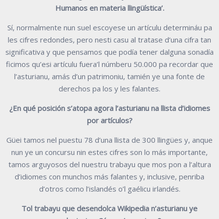
Humanos en materia llingüística’.
Sí, normalmente nun suel escoyese un artículu determináu pa
les cifres redondes, pero nesti casu al tratase d’una cifra tan
significativa y que pensamos que podía tener dalguna sonadía
ficimos qu’esi artículu fuera’l númberu 50.000 pa recordar que
l’asturianu, amás d’un patrimoniu, tamién ye una fonte de
derechos pa los y les falantes.
¿En qué posición s’atopa agora l’asturianu na llista d’idiomes
por artículos?
Güei tamos nel puestu 78 d’una llista de 300 llingües y, anque
nun ye un concursu nin estes cifres son lo más importante,
tamos arguyosos del nuestru trabayu que mos pon a l’altura
d’idiomes con munchos más falantes y, inclusive, penriba
d’otros como l’islandés o’l gaélicu irlandés.
Tol trabayu que desendolca Wikipedia n’asturianu ye