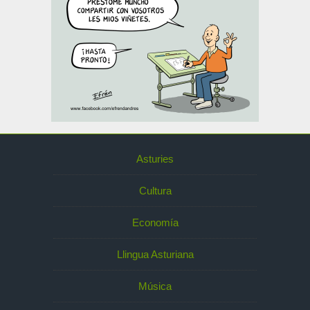
Asturies
Cultura
Economía
Llingua Asturiana
Música