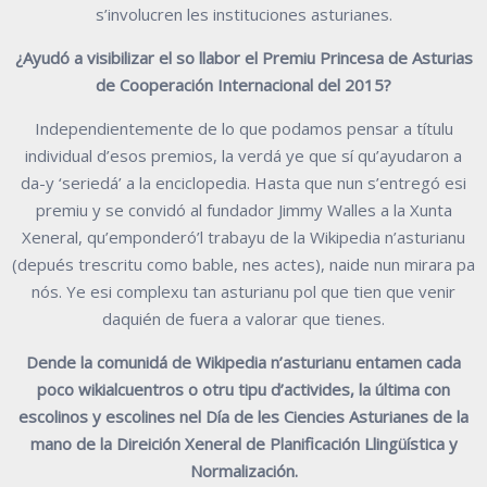
s’involucren les instituciones asturianes.
¿Ayudó a visibilizar el so llabor el Premiu Princesa de Asturias
de Cooperación Internacional del 2015?
Independientemente de lo que podamos pensar a títulu
individual d’esos premios, la verdá ye que sí qu’ayudaron a
da-y ‘seriedá’ a la enciclopedia. Hasta que nun s’entregó esi
premiu y se convidó al fundador Jimmy Walles a la Xunta
Xeneral, qu’emponderó’l trabayu de la Wikipedia n’asturianu
(depués trescritu como bable, nes actes), naide nun mirara pa
nós. Ye esi complexu tan asturianu pol que tien que venir
daquién de fuera a valorar que tienes.
Dende la comunidá de Wikipedia n’asturianu entamen cada
poco wikialcuentros o otru tipu d’activides, la última con
escolinos y escolines nel Día de les Ciencies Asturianes de la
mano de la Direición Xeneral de Planificación Llingüística y
Normalización.