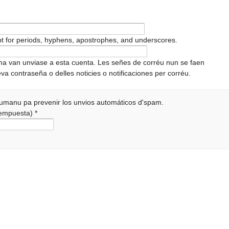
pt for periods, hyphens, apostrophes, and underscores.
ema van unviase a esta cuenta. Les señes de corréu nun se faen
va contraseña o delles noticies o notificaciones per corréu.
 humanu pa prevenir los unvios automáticos d'spam.
 rempuesta)
*