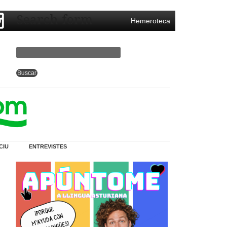
Search form
Hemeroteca
CIU
ENTREVISTES