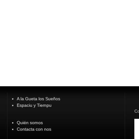
A la Gueta los Sueños
Espaciu y Tiempu
Co
Quién somos
Contacta con nos