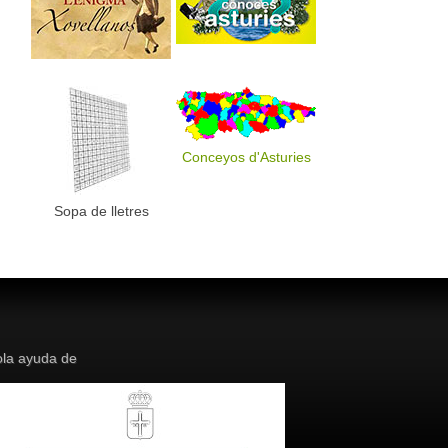
Conceyos d'Asturies
Sopa de lletres
la ayuda de