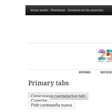
Iniciar sesión
|
Rexistrase
|
Unvíanos les tos anuncies
ENTAMU
NOTICIE
Primary tabs
Crear nueva cuenta
(active tab)
Conectar
Pidir contraseña nueva