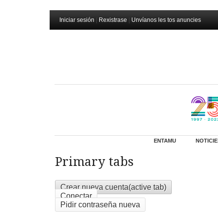
Iniciar sesión
|
Rexistrase
|
Unvíanos les tos anuncies
ENTAMU
NOTICIE
Primary tabs
Crear nueva cuenta
(active tab)
Conectar
Pidir contraseña nueva