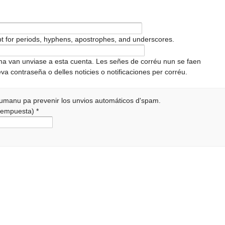
pt for periods, hyphens, apostrophes, and underscores.
ema van unviase a esta cuenta. Les señes de corréu nun se faen
va contraseña o delles noticies o notificaciones per corréu.
 humanu pa prevenir los unvios automáticos d'spam.
a rempuesta)
*