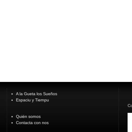
A la Gueta los Sueños
Espaciu y Tiempu
Co
Quién somos
Contacta con nos