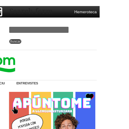
Search form
Hemeroteca
CIU
ENTREVISTES