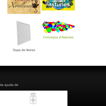
Conceyos d'Asturies
Sopa de lletres
la ayuda de