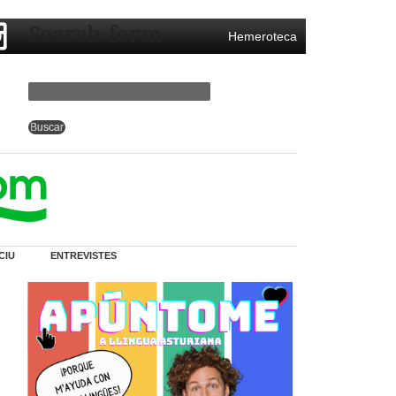
Search form
Hemeroteca
CIU
ENTREVISTES