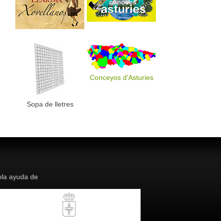
Conceyos d'Asturies
Sopa de lletres
la ayuda de