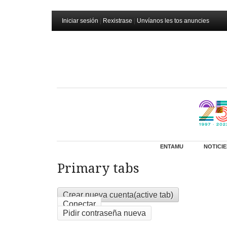
Iniciar sesión
|
Rexistrase
|
Unvíanos les tos anuncies
ENTAMU
NOTICIE
Primary tabs
Crear nueva cuenta
(active tab)
Conectar
Pidir contraseña nueva