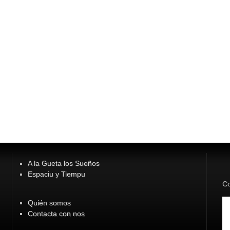
A la Gueta los Sueños
Espaciu y Tiempu
Co
Quién somos
Contacta con nos