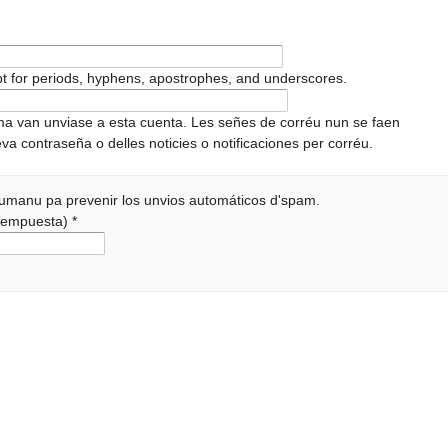
pt for periods, hyphens, apostrophes, and underscores.
ema van unviase a esta cuenta. Les señes de corréu nun se faen
va contraseña o delles noticies o notificaciones per corréu.
 humanu pa prevenir los unvios automáticos d'spam.
a rempuesta)
*