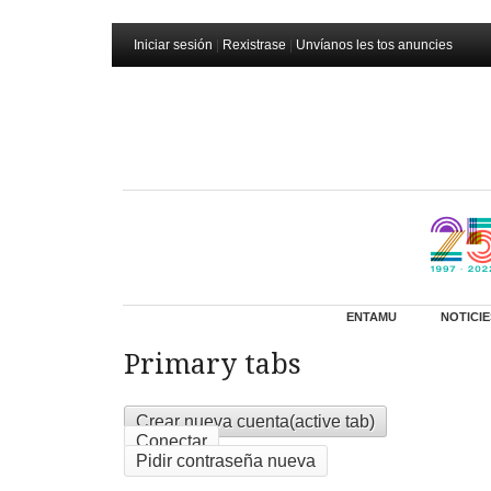
Iniciar sesión
|
Rexistrase
|
Unvíanos les tos anuncies
ENTAMU
NOTICIE
Primary tabs
Crear nueva cuenta
(active tab)
Conectar
Pidir contraseña nueva