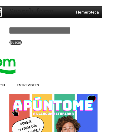
Search form
Hemeroteca
CIU
ENTREVISTES