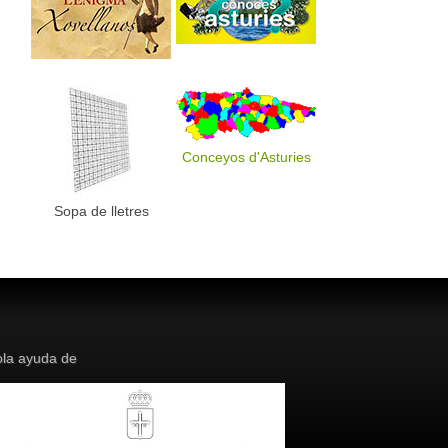
Conceyos d'Asturies
Sopa de lletres
la ayuda de