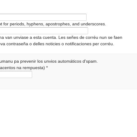
pt for periods, hyphens, apostrophes, and underscores.
ema van unviase a esta cuenta. Les señes de corréu nun se faen
va contraseña o delles noticies o notificaciones per corréu.
 humanu pa prevenir los unvios automáticos d'spam.
r acentos na rempuesta)
*