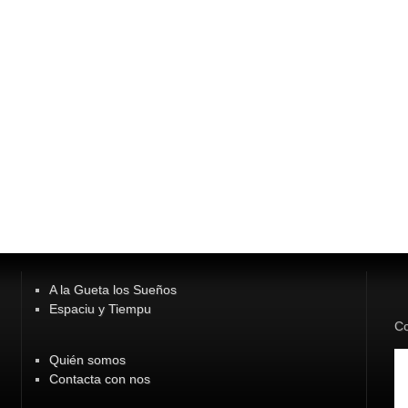
A la Gueta los Sueños
Espaciu y Tiempu
Co
Quién somos
Contacta con nos