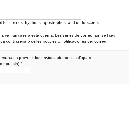
pt for periods, hyphens, apostrophes, and underscores.
ema van unviase a esta cuenta. Les señes de corréu nun se faen
va contraseña o delles noticies o notificaciones per corréu.
 humanu pa prevenir los unvios automáticos d'spam.
a rempuesta)
*