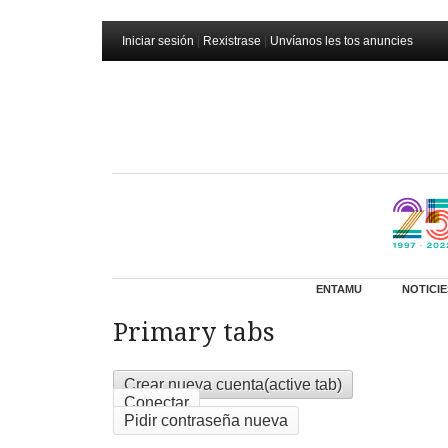
Iniciar sesión
|
Rexistrase
|
Unvíanos les tos anuncies
ENTAMU
NOTICIE
Primary tabs
Crear nueva cuenta
(active tab)
Conectar
Pidir contraseña nueva