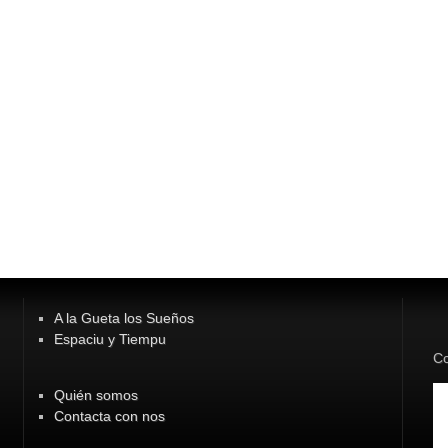
A la Gueta los Sueños
Espaciu y Tiempu
Co
Quién somos
Contacta con nos