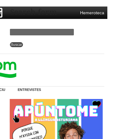
Search form
Hemeroteca
CIU
ENTREVISTES