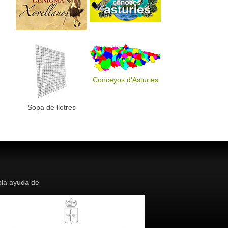
Conceyos d'Asturies
Sopa de lletres
la ayuda de