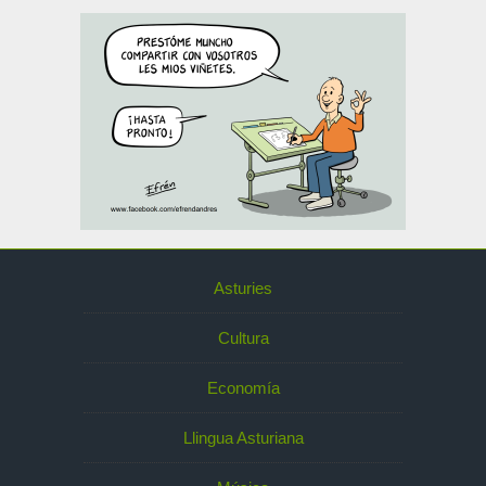
Asturies
Cultura
Economía
Llingua Asturiana