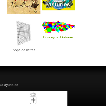
Conceyos d'Asturies
Sopa de lletres
la ayuda de