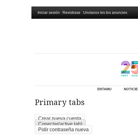
Iniciar sesión
|
Rexistrase
|
Unvíanos les tos anuncies
ENTAMU
NOTICIE
Primary tabs
Crear nueva cuenta
Conectar
(active tab)
Pidir contraseña nueva