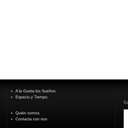
A la Gueta los Sueños
Espaciu y Tiempu
Co
Quién somos
Contacta con nos