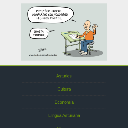
Asturies
Cultura
Economía
Llingua Asturiana