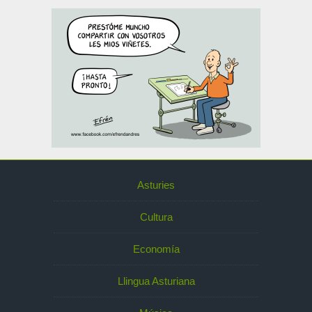
Asturies
Cultura
Economía
Llingua Asturiana