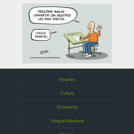
Asturies
Cultura
Economía
Llingua Asturiana