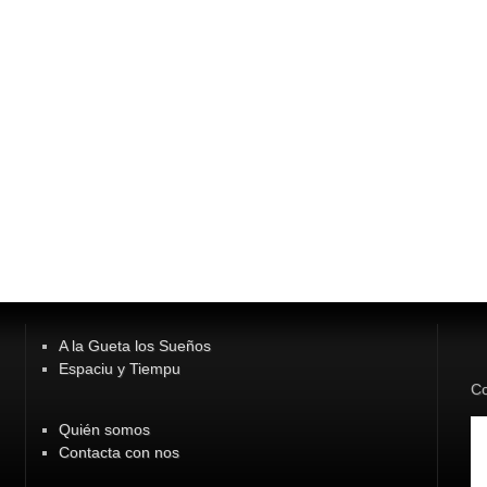
A la Gueta los Sueños
Espaciu y Tiempu
Co
Quién somos
Contacta con nos