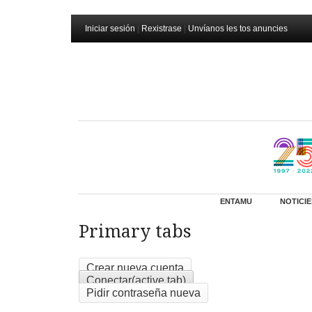
Iniciar sesión
|
Rexistrase
|
Unvíanos les tos anuncies
ENTAMU
NOTICIE
Primary tabs
Crear nueva cuenta
Conectar
(active tab)
Pidir contraseña nueva