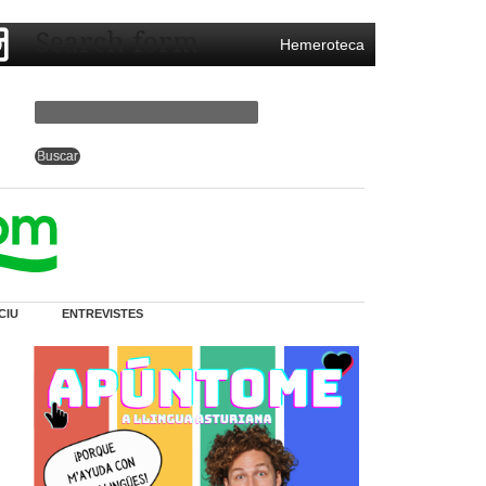
Search form
Hemeroteca
CIU
ENTREVISTES