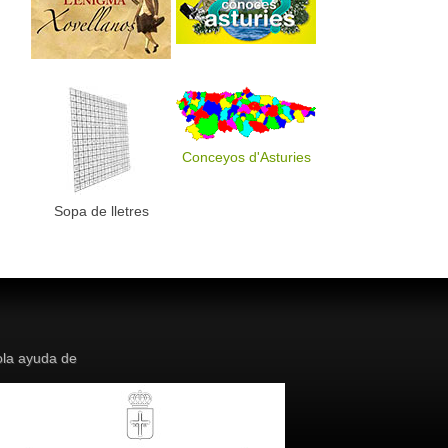
Conceyos d'Asturies
Sopa de lletres
la ayuda de