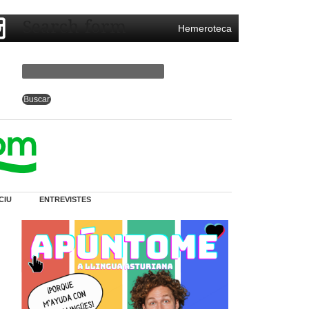
Search form
Hemeroteca
CIU
ENTREVISTES