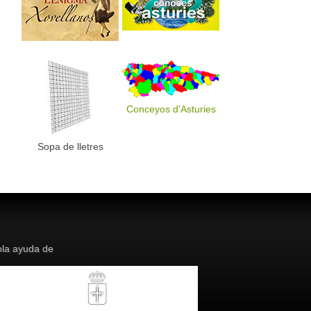
Conceyos d'Asturies
Sopa de lletres
la ayuda de