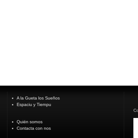
A la Gueta los Sueños
Espaciu y Tiempu
Co
Quién somos
Contacta con nos