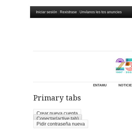
Iniciar sesión
|
Rexistrase
|
Unvíanos les tos anuncies
ENTAMU
NOTICIE
Primary tabs
Crear nueva cuenta
Conectar
(active tab)
Pidir contraseña nueva