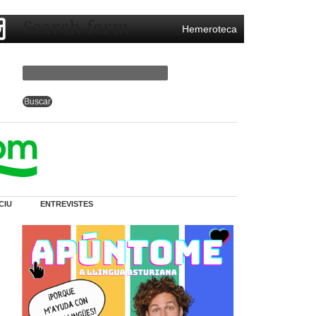
Search form
Hemeroteca
CIU
ENTREVISTES