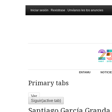
Iniciar sesión
|
Rexistrase
|
Unvíanos les tos anuncies
ENTAMU
NOTICIE
Primary tabs
Ver
Siguir
(active tab)
Santiago García Granda