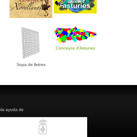
Conceyos d'Asturies
Sopa de lletres
la ayuda de