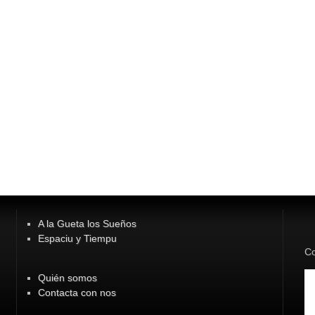
A la Gueta los Sueños
Espaciu y Tiempu
Co
Quién somos
Contacta con nos