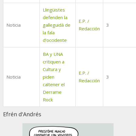
Llingüistes
defenden la
E.P. /
Noticia
galleguidá de
3
Redacción
la fala
d'occidente
BA y UNA
critiquen a
Cultura y
E.P. /
Noticia
piden
3
Redacción
caltener el
Derrame
Rock
Efrén d'Andrés