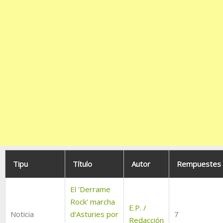
Tipu
Título
Autor
Rempuestes
El 'Derrame
Rock' marcha
E.P. /
Noticia
d'Asturies por
7
Redacción