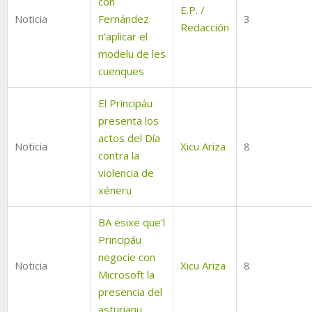
con
E.P. /
Noticia
Fernández
3
Redacción
n’aplicar el
modelu de les
cuenques
El Principáu
presenta los
actos del Día
Noticia
Xicu Ariza
8
contra la
violencia de
xéneru
BA esixe que’l
Principáu
negocie con
Noticia
Xicu Ariza
8
Microsoft la
presencia del
asturianu