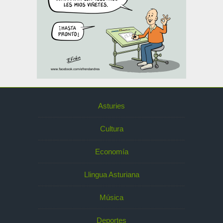
Asturies
Cultura
Economía
Llingua Asturiana
Música
Deportes