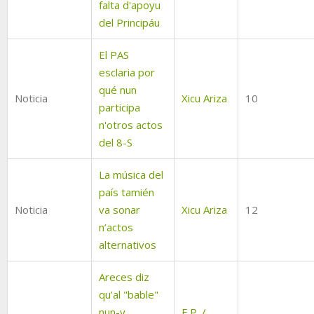
falta d'apoyu
del Principáu
El PAS
esclaria por
qué nun
Noticia
Xicu Ariza
10
participa
n'otros actos
del 8-S
La música del
país tamién
Noticia
va sonar
Xicu Ariza
12
n’actos
alternativos
Areces diz
qu’al "bable"
nun-y
E.P. /