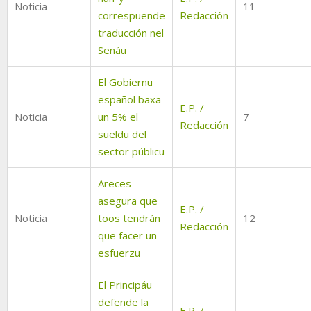
Noticia
11
correspuende
Redacción
traducción nel
Senáu
El Gobiernu
español baxa
E.P. /
Noticia
un 5% el
7
Redacción
sueldu del
sector públicu
Areces
asegura que
E.P. /
Noticia
toos tendrán
12
Redacción
que facer un
esfuerzu
El Principáu
defende la
E.P. /