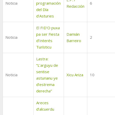
Noticia
programación
6
Redacción
del Día
d'Asturies
El FID’O puxa
pa ser Fiesta
Damián
Noticia
2
d’Interés
Barreiro
Turísticu
Lastra:
“L’arguyu de
sentise
Noticia
Xicu Ariza
10
asturianu ye
d’estrema
derecha”
Areces
d’alcuerdu