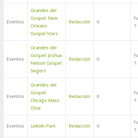
Grandes del
Gospel: New
Fa
Eventos
Redacción
0
Orleans
7
Gospel Stars
Grandes del
Gospel: Joshua
Fa
Eventos
Redacción
0
Nelson Gospel
7
Singers
Grandes del
Gospel:
Fa
Eventos
Redacción
0
Chicago Mass
7
Choir
Fa
Eventos
Linkoln Park
Redacción
0
7