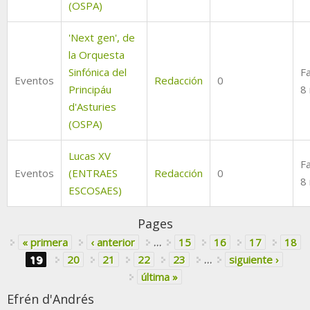
(OSPA)
'Next gen', de
la Orquesta
Sinfónica del
Fa
Eventos
Redacción
0
Principáu
8
d'Asturies
(OSPA)
Lucas XV
Fa
Eventos
(ENTRAES
Redacción
0
8
ESCOSAES)
Pages
« primera
‹ anterior
…
15
16
17
18
19
20
21
22
23
…
siguiente ›
última »
Efrén d'Andrés