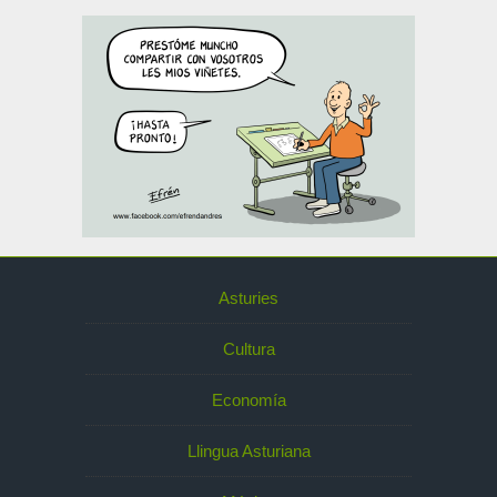
Asturies
Cultura
Economía
Llingua Asturiana