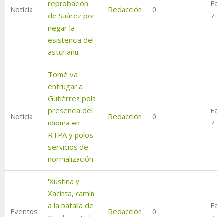
reprobación
Fa
Noticia
Redacción
0
de Suárez por
7
negar la
esistencia del
asturianu
Tomé va
entrugar a
Gutiérrez pola
presencia del
Fa
Noticia
Redacción
0
idioma en
7
RTPA y polos
servicios de
normalización
'Xustina y
Xacinta, camín
a la batalla de
Fa
Eventos
Redacción
0