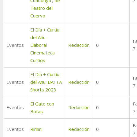
Cuadonga', de
7
Teatro del
Cuervo
El Día + Curtiu
del Añu:
Fa
Eventos
Llaboral
Redacción
0
7
Cinemateca
Curtios
El Día + Curtiu
Fa
Eventos
del Añu: BAFTA
Redacción
0
7
Shorts 2023
El Gato con
Fa
Eventos
Redacción
0
Botas
7
Fa
Eventos
Rimini
Redacción
0
7