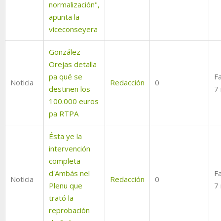
normalización",
apunta la
viceconseyera
González
Orejas detalla
pa qué se
Fa
Noticia
Redacción
0
destinen los
7
100.000 euros
pa RTPA
Ésta ye la
intervención
completa
d'Ambás nel
Fa
Noticia
Redacción
0
Plenu que
7
trató la
reprobación