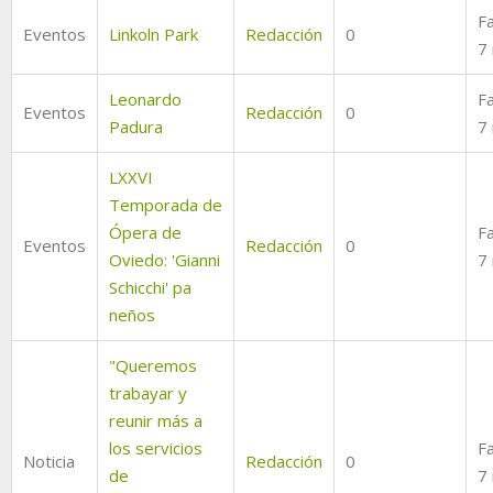
Fa
Eventos
Linkoln Park
Redacción
0
7
Leonardo
Fa
Eventos
Redacción
0
Padura
7
LXXVI
Temporada de
Ópera de
Fa
Eventos
Redacción
0
Oviedo: 'Gianni
7
Schicchi' pa
neños
"Queremos
trabayar y
reunir más a
los servicios
Fa
Noticia
Redacción
0
de
7