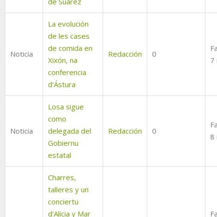
de Suárez
La evolución
de les cases
de comida en
Fa
Noticia
Redacción
0
Xixón, na
7
conferencia
d'Ástura
Losa sigue
como
Fa
Noticia
delegada del
Redacción
0
8
Gobiernu
estatal
Charres,
talleres y un
conciertu
d'Alicia y Mar
Fa