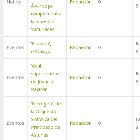
Noticia
Redacción
0
Álvarez pa
8
complementar
la muestra
'Asturianes'
'El avaro',
Fa
Eventos
Redacción
0
d'Atalaya
8
'Aquí…,
supercentráu',
Fa
Eventos
Redacción
0
de Joaquín
8
Pajarón
'Next gen', de
la Orquesta
Sinfónica del
Fa
Eventos
Redacción
0
Principado de
8
Asturias