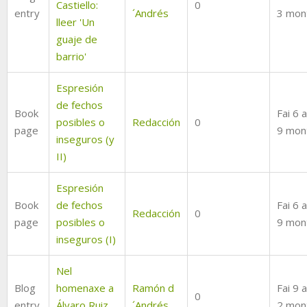
Castiello:
0
entry
´Andrés
3 mon
lleer 'Un
guaje de
barrio'
Espresión
de fechos
Book
Fai 6 
posibles o
Redacción
0
page
9 mon
inseguros (y
II)
Espresión
Book
de fechos
Fai 6 
Redacción
0
page
posibles o
9 mon
inseguros (I)
Nel
Blog
homenaxe a
Ramón d
Fai 9 
0
entry
Álvaro Ruiz
´Andrés
2 mon