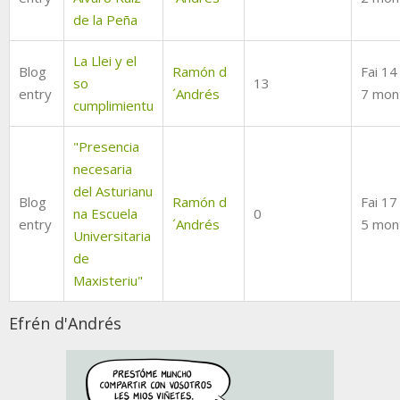
de la Peña
La Llei y el
Blog
Ramón d
Fai 14
so
13
entry
´Andrés
7 mon
cumplimientu
"Presencia
necesaria
del Asturianu
Blog
Ramón d
Fai 17
na Escuela
0
entry
´Andrés
5 mon
Universitaria
de
Maxisteriu"
Efrén d'Andrés