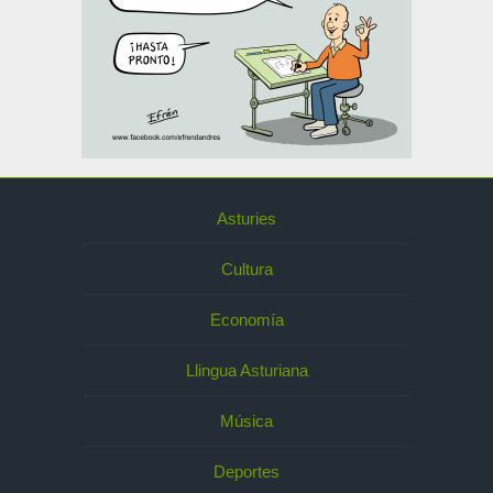
Asturies
Cultura
Economía
Llingua Asturiana
Música
Deportes