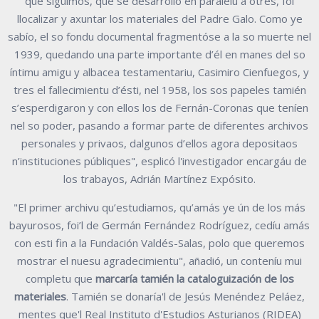
que siguimos, que se desarrolló en paralelu a otres, foi
llocalizar y axuntar los materiales del Padre Galo. Como ye
sabío, el so fondu documental fragmentóse a la so muerte nel
1939, quedando una parte importante d’él en manes del so
íntimu amigu y albacea testamentariu, Casimiro Cienfuegos, y
tres el fallecimientu d’ésti, nel 1958, los sos papeles tamién
s’esperdigaron y con ellos los de Fernán-Coronas que teníen
nel so poder, pasando a formar parte de diferentes archivos
personales y privaos, dalgunos d’ellos agora depositaos
n’instituciones públiques", esplicó l'investigador encargáu de
los trabayos, Adrián Martínez Expósito.
"El primer archivu qu’estudiamos, qu’amás ye ún de los más
bayurosos, foi’l de Germán Fernández Rodríguez, cedíu amás
con esti fin a la Fundación Valdés-Salas, polo que queremos
mostrar el nuesu agradecimientu", añadió, un conteníu mui
completu que
marcaría tamién la cataloguización de los
materiales
. Tamién se donaría'l de Jesús Menéndez Peláez,
mentes que'l Real Instituto d'Estudios Asturianos (RIDEA)