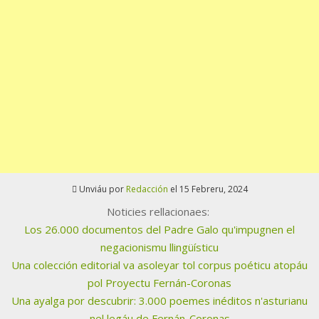
Unviáu por
Redacción
el 15 Febreru, 2024
Noticies rellacionaes:
Los 26.000 documentos del Padre Galo qu'impugnen el
negacionismu llingüísticu
Una colección editorial va asoleyar tol corpus poéticu atopáu
pol Proyectu Fernán-Coronas
Una ayalga por descubrir: 3.000 poemes inéditos n'asturianu
nel legáu de Fernán-Coronas