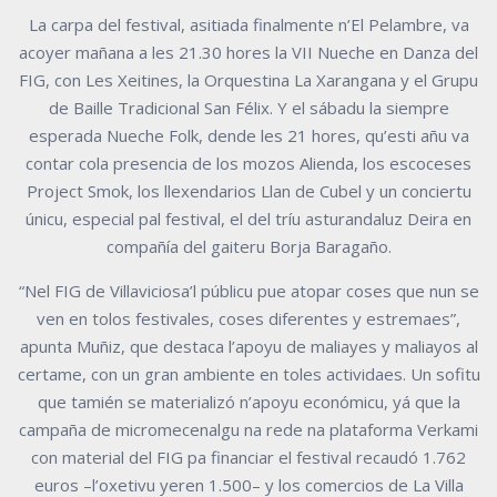
La carpa del festival, asitiada finalmente n’El Pelambre, va
acoyer mañana a les 21.30 hores la VII Nueche en Danza del
FIG, con Les Xeitines, la Orquestina La Xarangana y el Grupu
de Baille Tradicional San Félix. Y el sábadu la siempre
esperada Nueche Folk, dende les 21 hores, qu’esti añu va
contar cola presencia de los mozos Alienda, los escoceses
Project Smok, los llexendarios Llan de Cubel y un conciertu
únicu, especial pal festival, el del tríu asturandaluz Deira en
compañía del gaiteru Borja Baragaño.
“Nel FIG de Villaviciosa’l públicu pue atopar coses que nun se
ven en tolos festivales, coses diferentes y estremaes”,
apunta Muñiz, que destaca l’apoyu de maliayes y maliayos al
certame, con un gran ambiente en toles actividaes. Un sofitu
que tamién se materializó n’apoyu económicu, yá que la
campaña de micromecenalgu na rede na plataforma Verkami
con material del FIG pa financiar el festival recaudó 1.762
euros –l’oxetivu yeren 1.500– y los comercios de La Villa