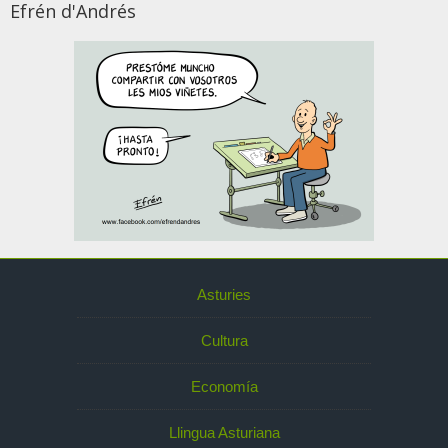
Efrén d'Andrés
Asturies
Cultura
Economía
Llingua Asturiana