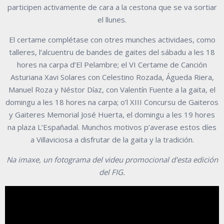
participen activamente de cara a la cestona que se va sortiar
el llunes.
El certame complétase con otres munches actividaes, como
talleres, l’alcuentru de bandes de gaites del sábadu a les 18
hores na carpa d’El Pelambre; el VI Certame de Canción
Asturiana Xavi Solares con Celestino Rozada, Águeda Riera,
Manuel Roza y Néstor Díaz, con Valentín Fuente a la gaita, el
domingu a les 18 hores na carpa; o’l XIII Concursu de Gaiteros
y Gaiteres Memorial José Huerta, el domingu a les 19 hores
na plaza L’Españadal. Munchos motivos p’averase estos díes
a Villaviciosa a disfrutar de la gaita y la tradición.
Na imaxe, un fotograma del videu promocional d'esta edición
del FIG.