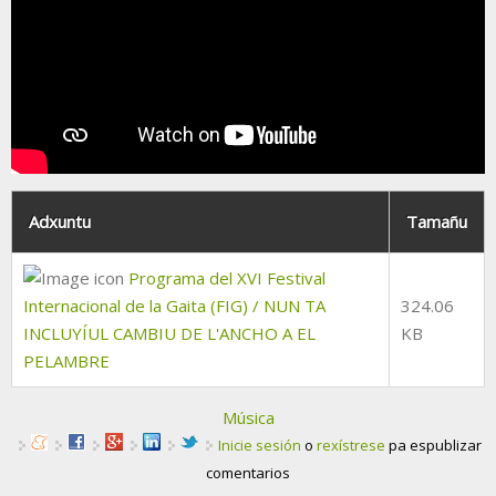
Adxuntu
Tamañu
Programa del XVI Festival
Internacional de la Gaita (FIG) / NUN TA
324.06
INCLUYÍUL CAMBIU DE L'ANCHO A EL
KB
PELAMBRE
Música
Inicie sesión
o
rexístrese
pa espublizar
comentarios