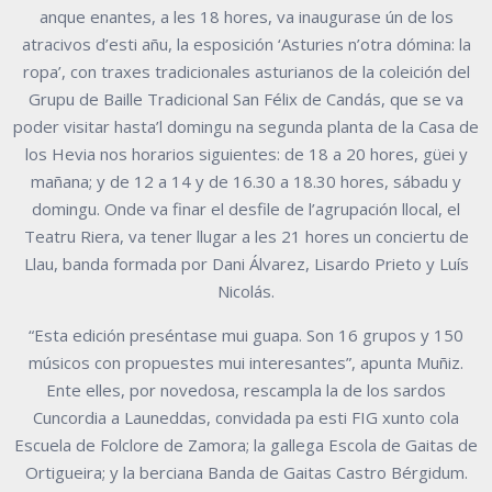
anque enantes, a les 18 hores, va inaugurase ún de los
atracivos d’esti añu, la esposición ‘Asturies n’otra dómina: la
ropa’, con traxes tradicionales asturianos de la coleición del
Grupu de Baille Tradicional San Félix de Candás, que se va
poder visitar hasta’l domingu na segunda planta de la Casa de
los Hevia nos horarios siguientes: de 18 a 20 hores, güei y
mañana; y de 12 a 14 y de 16.30 a 18.30 hores, sábadu y
domingu. Onde va finar el desfile de l’agrupación llocal, el
Teatru Riera, va tener llugar a les 21 hores un conciertu de
Llau, banda formada por Dani Álvarez, Lisardo Prieto y Luís
Nicolás.
“Esta edición preséntase mui guapa. Son 16 grupos y 150
músicos con propuestes mui interesantes”, apunta Muñiz.
Ente elles, por novedosa, rescampla la de los sardos
Cuncordia a Launeddas, convidada pa esti FIG xunto cola
Escuela de Folclore de Zamora; la gallega Escola de Gaitas de
Ortigueira; y la berciana Banda de Gaitas Castro Bérgidum.