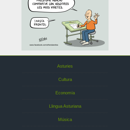
Asturies
Cultura
Economía
Llingua Asturiana
Música