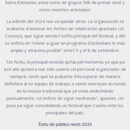
fuera d’Asturies asina como de grupos folk de primer nivel y
otres munches actividaes.
La edición del 2024 nun va quedar atrás. La organización ta
acabante d’anunciar les feches de celebración apautaes col
Conceyu, que sigue siendo’l sofitu principal del festival, y del
so enfotu en “volver a iguar un programa d’actividaes lo más
ampliu y atractivu posible” ente’l 5 y el 8 de setiembre.
“De fechu, la principal novedá qu’hai pel momentu ye que pa
esti añu qu’entra nun sólo cuenta col personal organizador de
siempre, sinón que ta acabante d’incorporar de manera
definitiva al so equipu de trabayu a xente venceyao al mundu
de la música tradicional que yá venía andechando
puntualmente, col enfotu de siguir medrando”, apunten. Un
pasu pa siguir consolidando un festival que s’asitia ente los
principales del país.
Ésitu de públicu nesti 2023