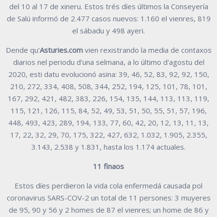
del 10 al 17 de xineru. Estos trés díes últimos la Conseyería
de Salú informó de 2.477 casos nuevos: 1.160 el vienres, 819
el sábadu y 498 ayeri.
Dende qu'
Asturies.com
vien rexistrando la media de contaxos
diarios nel periodu d'una selmana, a lo último d'agostu del
2020, esti datu evolucionó asina: 39, 46, 52, 83, 92, 92, 150,
210, 272, 334, 408, 508, 344, 252, 194, 125, 101, 78, 101,
167, 292, 421, 482, 383, 226, 154, 135, 144, 113, 113, 119,
115, 121, 126, 115, 84, 52, 49, 53, 51, 50, 55, 51, 57, 196,
448, 493, 423, 289, 194, 133, 77, 60, 42, 20, 12, 13, 11, 13,
17, 22, 32, 29, 70, 175, 322, 427, 632, 1.032, 1.905, 2.355,
3.143, 2.538 y 1.831, hasta los 1.174 actuales.
11 finaos
Estos díes perdieron la vida cola enfermedá causada pol
coronavirus SARS-COV-2 un total de 11 persones: 3 muyeres
de 95, 90 y 56 y 2 homes de 87 el vienres; un home de 86 y