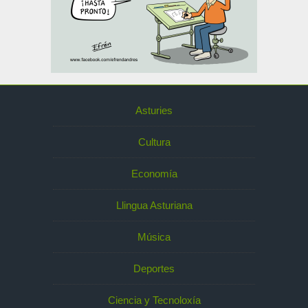
Asturies
Cultura
Economía
Llingua Asturiana
Música
Deportes
Ciencia y Tecnoloxía