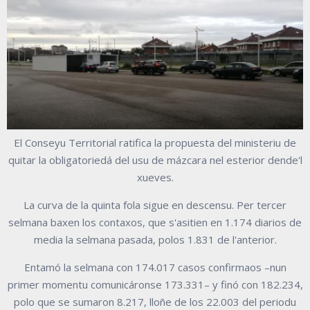
El Conseyu Territorial ratifica la propuesta del ministeriu de
quitar la obligatoriedá del usu de mázcara nel esterior dende'l
xueves.
La curva de la quinta fola sigue en descensu. Per tercer
selmana baxen los contaxos, que s'asitien en 1.174 diarios de
media la selmana pasada, polos 1.831 de l'anterior.
Entamó la selmana con 174.017 casos confirmaos –nun
primer momentu comunicáronse 173.331– y finó con 182.234,
polo que se sumaron 8.217, lloñe de los 22.003 del periodu