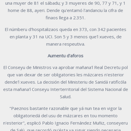
una muyer de 81 el sábadu; y 3 muyeres de 90, 77 y 71, y 1
home de 88, ayeri. Dende qu'entamó l'andanciu la cifra de
finaos llega a 2.351.
El númberu d'hospitalizaos queda en 373, con 342 pacientes
en planta y 31 na UCI. Son 5 y 3 menos que'l xueves, de
manera respeutiva.
Aumentu d'aforos
El Conseyu de Ministros va aprobar mañana'l Real Decretu pol
que van dexar de ser obligatories les mázcares n'esterior
dende'l xueves. La decisión del Ministeriu de Sanidá ratificóla
esta mañana'l Conseyu Interterritorial del Sistema Nacional de
Salud.
"Paeznos bastante razonable que yá nun tea en vigor la
obligatoriedá del usu de mázcares en tou momento
n'esterior", esplicó Pablo Ignacio Fernández Muñiz, conseyeru
de Salú, que recordó qu'ésta va siguir siendo necesaria