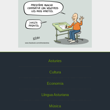
Asturies
Cultura
Economía
Llingua Asturiana
Música