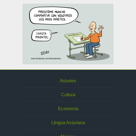
Asturies
Cultura
Economía
Llingua Asturiana