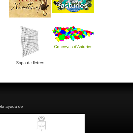
Conceyos d'Asturies
Sopa de lletres
la ayuda de