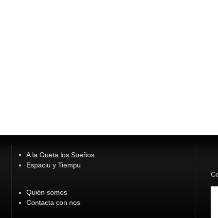
A la Gueta los Sueños
Espaciu y Tiempu
Co
Quién somos
Contacta con nos