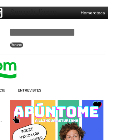
Search form
Hemeroteca
CIU
ENTREVISTES