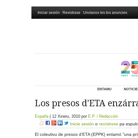
Iniciar sesión
|
Rexistrase
|
Unvíanos les tos anuncies
ENTAMU
NOTICIE
Los presos d'ETA enzárr
|
España
12 Xineru, 2010
por
E.P. / Redacción
Inicie sesión
o
rexístrese
pa espubl
El coleutivu de presos d'ETA (EPPK) entamó "una pri