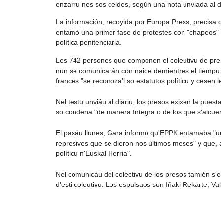
enzarru nes sos celdes, según una nota unviada al d
La información, recoyida por Europa Press, precisa q
entamó una primer fase de protestes con "chapeos" c
política penitenciaria.
Les 742 persones que componen el coleutivu de preso
nun se comunicarán con naide demientres el tiempu qu
francés "se reconoza'l so estatutos políticu y cesen 
Nel testu unviáu al diariu, los presos exixen la pues
so condena "de manera íntegra o de los que s'alcuent
El pasáu llunes, Gara informó qu'EPPK entamaba "un
represives que se dieron nos últimos meses" y que, a
políticu n'Euskal Herria".
Nel comunicáu del colectivu de los presos tamién s'es
d'esti coleutivu. Los espulsaos son Iñaki Rekarte, V