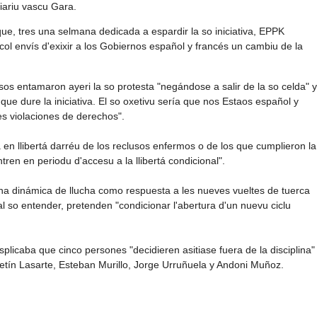
iariu vascu Gara.
ue, tres una selmana dedicada a espardir la so iniciativa, EPPK
ol envís d'exixir a los Gobiernos español y francés un cambiu de la
s entamaron ayeri la so protesta "negándose a salir de la so celda" y
e dure la iniciativa. El so oxetivu sería que nos Estaos español y
les violaciones de derechos".
ta en llibertá darréu de los reclusos enfermos o de los que cumplieron la
ren en periodu d'accesu a la llibertá condicional".
a dinámica de llucha como respuesta a les nueves vueltes de tuerca
l so entender, pretenden "condicionar l'abertura d'un nuevu ciclu
plicaba que cinco persones "decidieren asitiase fuera de la disciplina"
aletín Lasarte, Esteban Murillo, Jorge Urruñuela y Andoni Muñoz.