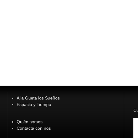
A la Gueta los Sueños
Espaciu y Tiempu
Co
Quién somos
Contacta con nos