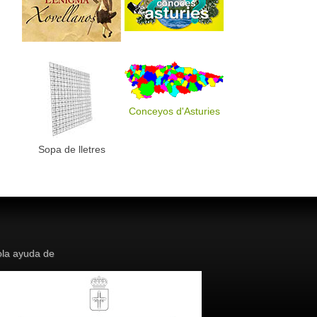
Conceyos d'Asturies
Sopa de lletres
la ayuda de