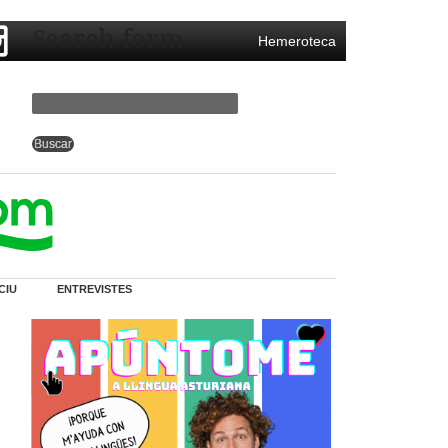
Search form
Hemeroteca
CIU
ENTREVISTES