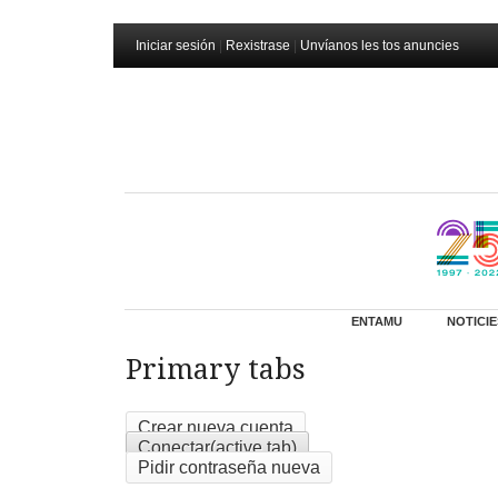
Iniciar sesión
|
Rexistrase
|
Unvíanos les tos anuncies
ENTAMU
NOTICIE
Primary tabs
Crear nueva cuenta
Conectar
(active tab)
Pidir contraseña nueva