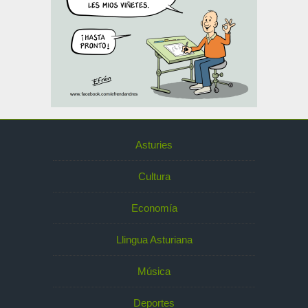
Asturies
Cultura
Economía
Llingua Asturiana
Música
Deportes