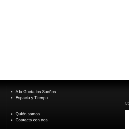
A la Gueta los Sueños
Espaciu y Tiempu
Co
Quién somos
Contacta con nos