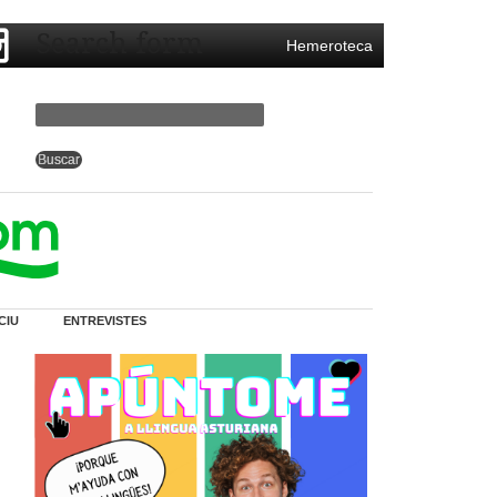
Search form
Hemeroteca
CIU
ENTREVISTES