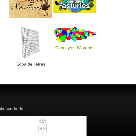
Conceyos d'Asturies
Sopa de lletres
la ayuda de