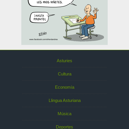
Asturies
Cultura
Economía
Llingua Asturiana
Música
Deportes