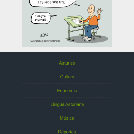
Asturies
Cultura
Economía
Llingua Asturiana
Música
Deportes