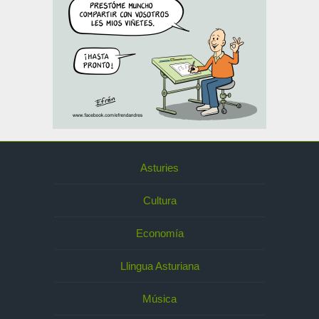
Asturies
Cultura
Economía
Llingua Asturiana
Música