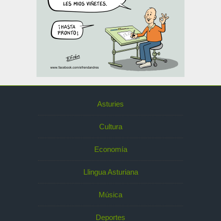
Asturies
Cultura
Economía
Llingua Asturiana
Música
Deportes