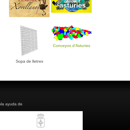
Conceyos d'Asturies
Sopa de lletres
la ayuda de