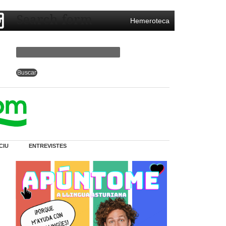
Search form
Hemeroteca
CIU
ENTREVISTES