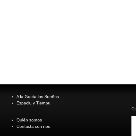
A la Gueta los Sueños
Espaciu y Tiempu
Co
Quién somos
Contacta con nos