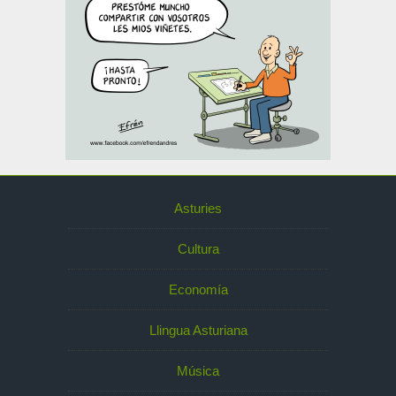
Asturies
Cultura
Economía
Llingua Asturiana
Música