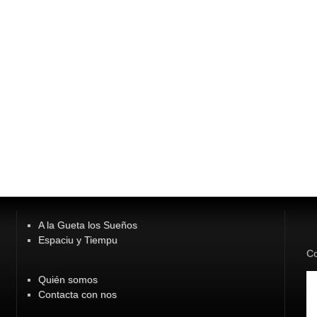
A la Gueta los Sueños
Espaciu y Tiempu
Co
Quién somos
Contacta con nos