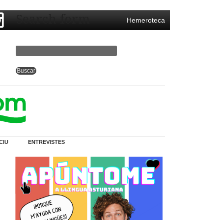
Search form
Hemeroteca
CIU
ENTREVISTES