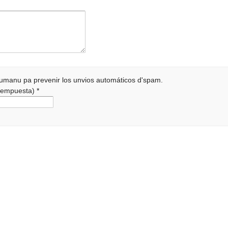
 humanu pa prevenir los unvios automáticos d'spam.
a rempuesta)
*