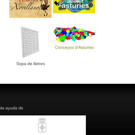
Conceyos d'Asturies
Sopa de lletres
la ayuda de