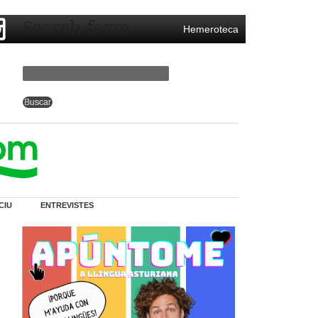
Search form
Hemeroteca
CIU
ENTREVISTES