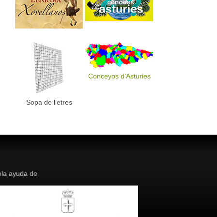
Conceyos d'Asturies
Sopa de lletres
la ayuda de