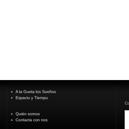
A la Gueta los Sueños
Espaciu y Tiempu
Co
Quién somos
Contacta con nos